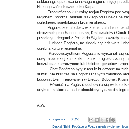
dokładnego opracowania nowego regjonu, nigdy przedt
Niskiego w środkowym łuku Karpat.
Etnograficzno-kulturalny regjon Pogórza pod wzglę
regjonem Pogórza Beskidu Niskiego od Dunajca na zac
gorlickiego, jasielskiego i krośnieńskiego.
Pogórze zostało dość wcześnie zaludnione osadnika
etnicznych grup Sandomierzan, Krakowiaków i Górali. 
przeciętym drogami z Polski do Węgier, powstały znan
Ludność Pogórza, na skytek sąsiedztwa z ludnością
odrębną kulturę regionalną.
Przedewszystkiem Pogórzanie wyróżniali się ciekaw
cuwy, niebieskiej kamizelki i czapki magierki zwanej t
koszul oraz karmazynem lub błękitem gorsetów i zapa
Chat Pogórzan były z reguły budowane na zrąb, za
sumik. Nie brak też na Pogórzu licznych zabytków arch
budownictwem murowanem w Bieczu, Bobowej, Krośni
Również na Pogórzu dochowało się wiele ciekawych
artykule, a które są nader charakterystyczne dla tego r
A.W.
Autor:
Z-pogranicza
o
09:27
Etykiety:
Beskid Niski i Pogórze w Polsce międzywojennej
,
blog