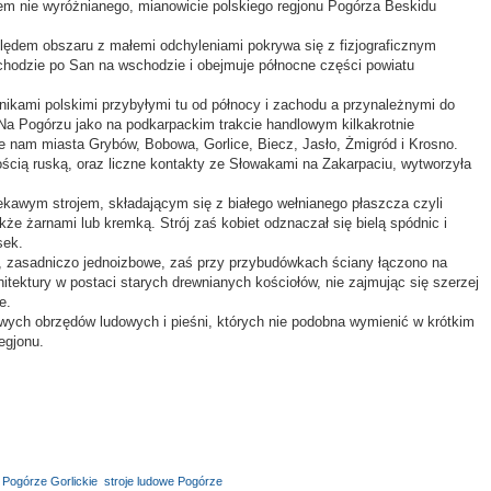
em nie wyróżnianego, mianowicie polskiego regjonu Pogórza Beskidu
dem obszaru z małemi odchyleniami pokrywa się z fizjograficznym
hodzie po San na wschodzie i obejmuje północne części powiatu
mi polskimi przybyłymi tu od północy i zachodu a przynależnymi do
Na Pogórzu jako na podkarpackim trakcie handlowym kilkakrotnie
e nam miasta Grybów, Bobowa, Gorlice, Biecz, Jasło, Żmigród i Krosno.
 ruską, oraz liczne kontakty ze Słowakami na Zakarpaciu, wytworzyła
ym strojem, składającym się z białego wełnianego płaszcza czyli
akże żarnami lub kremką. Strój zaś kobiet odznaczał się bielą spódnic i
sek.
sadniczo jednoizbowe, zaś przy przybudówkach ściany łączono na
itektury w postaci starych drewnianych kościołów, nie zajmując się szerzej
e.
 obrzędów ludowych i pieśni, których nie podobna wymienić w krótkim
egjonu.
,
Pogórze Gorlickie
,
stroje ludowe Pogórze