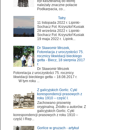
był kasztelanią do której
należały znaczne połacie
Podkarpacia, co...
Tatry.
11 listopada 2022 r. Lipinki-
Sochacz Fot. Krzysztof Kusiak
28 września 2022 r. Lipinki-
Sochacz Fot. Krzysztof Kusiak
19 maja 2022 r. Lipink...
Dr Sławomir Mrozek,
Fotorelacja z uroczystości 75.
rocznicy likwidacji bieckiego
getta - Biecz, 18 sierpnia 2017
r.
Dr Sławomir Mrozek
Fotorelacja z uroczystości 75. rocznicy
likwidacji bieckiego getta – 18.08.2017 r.
W tym roku ...
Z galicyjskich Gorlic. Cykl
korespondencji prasowych z
roku 1910 – część I.
Zachowano pisownię
oryginalną. Źródło u autorów. Z
galicyjskich Gorlic. Cykl
korespondencji prasowych z roku 1910 –
część I Rep...
Gorlice w gruzach - artykuł