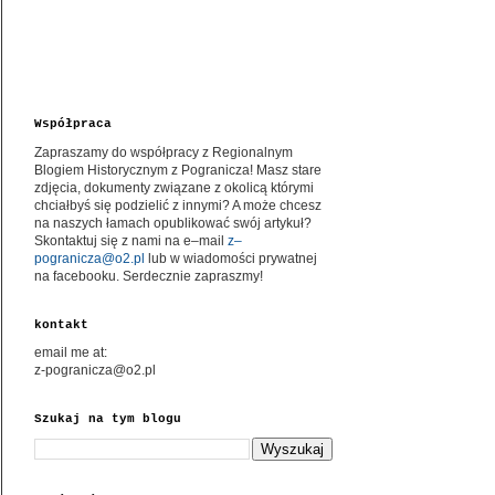
Współpraca
Zapraszamy do współpracy z Regionalnym
Blogiem Historycznym z Pogranicza! Masz stare
zdjęcia, dokumenty związane z okolicą którymi
chciałbyś się podzielić z innymi? A może chcesz
na naszych łamach opublikować swój artykuł?
Skontaktuj się z nami na e–mail
z–
pogranicza@o2.pl
lub w wiadomości prywatnej
na facebooku. Serdecznie zapraszmy!
kontakt
email me at:
z-pogranicza@o2.pl
Szukaj na tym blogu