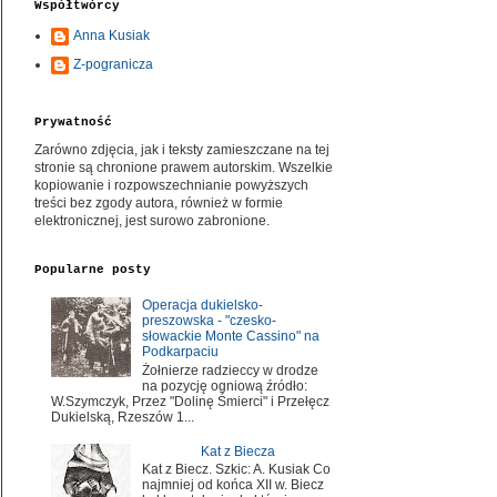
Współtwórcy
Anna Kusiak
Z-pogranicza
Prywatność
Zarówno zdjęcia, jak i teksty zamieszczane na tej
stronie są chronione prawem autorskim. Wszelkie
kopiowanie i rozpowszechnianie powyższych
treści bez zgody autora, również w formie
elektronicznej, jest surowo zabronione.
Popularne posty
Operacja dukielsko-
preszowska - "czesko-
słowackie Monte Cassino" na
Podkarpaciu
Żołnierze radzieccy w drodze
na pozycję ogniową źródło:
W.Szymczyk, Przez "Dolinę Śmierci" i Przełęcz
Dukielską, Rzeszów 1...
Kat z Biecza
Kat z Biecz. Szkic: A. Kusiak Co
najmniej od końca XII w. Biecz