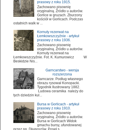
prasowy z roku 1915.
Zachowano pisownię
oryginalną. Źródło u autorów.
Gorlice w gruzach. Zburzony
kościół w Gorlicach. Podczas
ostatnich walk w ...
Kornuty rezerwat na
Łemkowszczyźnie - artykuł
prasowy z roku 1936.
Zachowano pisownię
oryginalną. Źródło u autorów.
Kornuty rezerwat na
Łemkowszczyźnie. Fot. K. Kumurowicz W
Beskidzie Nis...
Garncarstwo - wersja
rozszerzona
Garncarze. Podług własnego
obrazu rysował Konopacki.
Tygodnik Ilustrowany 1882.
Ludowa ceramika należy do
tych dziedzin kul...
Bursa w Gorlicach - artykuł
prasowy z roku 1910.
Zachowano pisownię
oryginalną. Źródło u autorów.
Bursa w Gorlicach Widok
gmachu bursy, ufundowanej
przez pp. Długoszów. Poseł s...