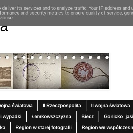
deliver its services and to analyze traffic. Your IP address and
formance and security metrics to ensure quality of service, ge
 abuse.
a
wojna światowa
II Rzeczpospolita
II wojna światowa
 i wypadki
Łemkowszczyzna
Biecz
Gorlicko- jas
yka
Region w starej fotografii
Region we współczesnej