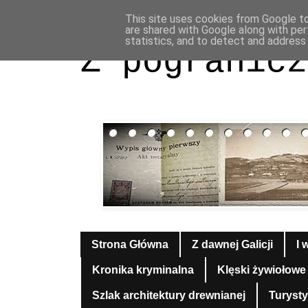
This site uses cookies from Google to 
are shared with Google along with per
statistics, and to detect and address
Z pogranicz
Strona Główna
Z dawnej Galicji
I 
Kronika kryminalna
Klęski żywiołowe
Szlak architektury drewnianej
Turyst