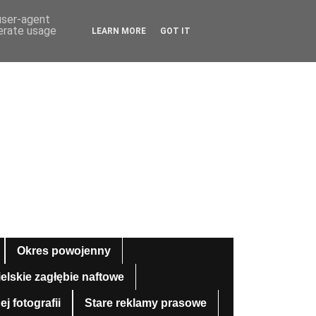
 user-agent
nerate usage
LEARN MORE
GOT IT
Okres powojenny
ielskie zagłębie naftowe
 fotografii
Stare reklamy prasowe