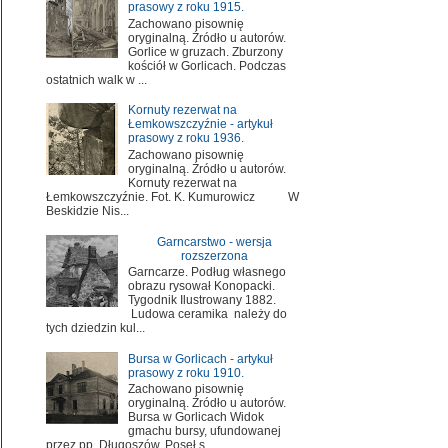
prasowy z roku 1915.
Zachowano pisownię
oryginalną. Źródło u autorów.
Gorlice w gruzach. Zburzony
kościół w Gorlicach. Podczas
ostatnich walk w ...
Kornuty rezerwat na
Łemkowszczyźnie - artykuł
prasowy z roku 1936.
Zachowano pisownię
oryginalną. Źródło u autorów.
Kornuty rezerwat na
Łemkowszczyźnie. Fot. K. Kumurowicz W
Beskidzie Nis...
Garncarstwo - wersja
rozszerzona
Garncarze. Podług własnego
obrazu rysował Konopacki.
Tygodnik Ilustrowany 1882.
Ludowa ceramika należy do
tych dziedzin kul...
Bursa w Gorlicach - artykuł
prasowy z roku 1910.
Zachowano pisownię
oryginalną. Źródło u autorów.
Bursa w Gorlicach Widok
gmachu bursy, ufundowanej
przez pp. Długoszów. Poseł s...