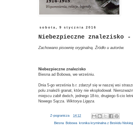
sobota, 9 stycznia 2016
Niebezpieczne znalezisko -
Zachowano pisownię oryginalną. Źródło u autorów.
Niebezpieczne znalezisko
Biesna ad Bobowa, we wrześniu.
Dnia 5-go września b.r. zdarzył się w naszej wsi stra
polu znaleźli granat, który nie eksplodował. Nierozważni
miejscu zabił dwóch, jednego 18-to, drugiego 6-cio let
Nowego Sącza.
Wiktorya Ligęza.
Autor:
Z-pogranicza
o
14:12
Etykiety:
Biesna
,
Bobowa
,
kronika kryminalna z Beskidu Niskieg