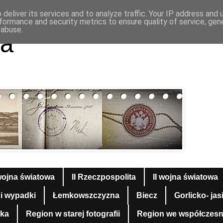
deliver its services and to analyze traffic. Your IP address and
formance and security metrics to ensure quality of service, ge
 abuse.
a
wojna światowa
II Rzeczpospolita
II wojna światowa
 i wypadki
Łemkowszczyzna
Biecz
Gorlicko- jas
yka
Region w starej fotografii
Region we współczesnej