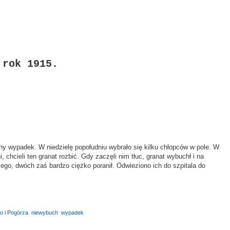
 rok 1915.
szny wypadek. W niedzielę popołudniu wybrało się kilku chłopców w pole. W
, chcieli ten granat rozbić. Gdy zaczęli nim tłuc, granat wybuchł i na
niego, dwóch zaś bardzo ciężko poranił. Odwieziono ich do szpitala do
o i Pogórza
,
niewybuch
,
wypadek