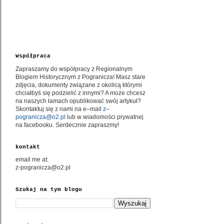
Współpraca
Zapraszamy do współpracy z Regionalnym
Blogiem Historycznym z Pogranicza! Masz stare
zdjęcia, dokumenty związane z okolicą którymi
chciałbyś się podzielić z innymi? A może chcesz
na naszych łamach opublikować swój artykuł?
Skontaktuj się z nami na e–mail
z–
pogranicza@o2.pl
lub w wiadomości prywatnej
na facebooku. Serdecznie zapraszmy!
kontakt
email me at:
z-pogranicza@o2.pl
Szukaj na tym blogu