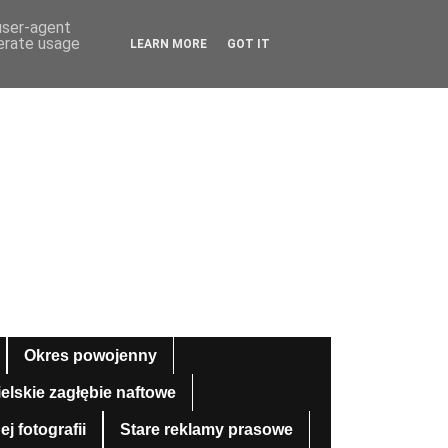
 user-agent
nerate usage
LEARN MORE
GOT IT
Okres powojenny
ielskie zagłębie naftowe
 fotografii
Stare reklamy prasowe