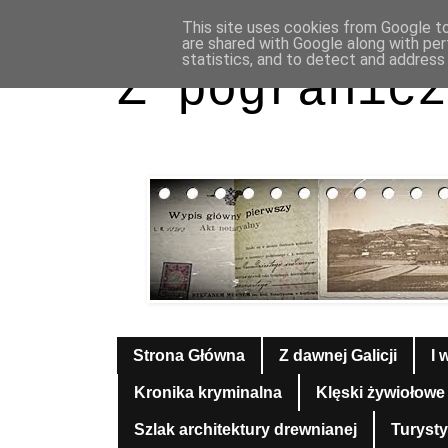
This site uses cookies from Google to 
are shared with Google along with per
statistics, and to detect and address
Z pogranicz
Strona Główna
Z dawnej Galicji
I 
Kronika kryminalna
Klęski żywiołowe
Szlak architektury drewnianej
Turyst