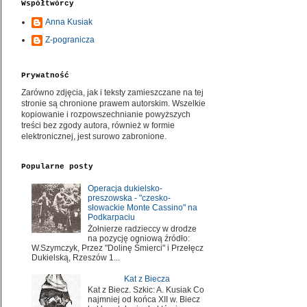
Współtwórcy
Anna Kusiak
Z-pogranicza
Prywatność
Zarówno zdjęcia, jak i teksty zamieszczane na tej
stronie są chronione prawem autorskim. Wszelkie
kopiowanie i rozpowszechnianie powyższych
treści bez zgody autora, również w formie
elektronicznej, jest surowo zabronione.
Popularne posty
Operacja dukielsko-
preszowska - "czesko-
słowackie Monte Cassino" na
Podkarpaciu
Żołnierze radzieccy w drodze
na pozycję ogniową źródło:
W.Szymczyk, Przez "Dolinę Śmierci" i Przełęcz
Dukielską, Rzeszów 1...
Kat z Biecza
Kat z Biecz. Szkic: A. Kusiak Co
najmniej od końca XII w. Biecz