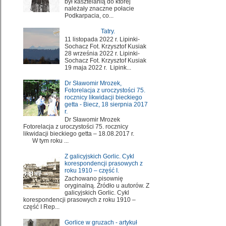
był kasztelanią do której
należały znaczne połacie
Podkarpacia, co...
Tatry.
11 listopada 2022 r. Lipinki-
Sochacz Fot. Krzysztof Kusiak
28 września 2022 r. Lipinki-
Sochacz Fot. Krzysztof Kusiak
19 maja 2022 r. Lipink...
Dr Sławomir Mrozek,
Fotorelacja z uroczystości 75.
rocznicy likwidacji bieckiego
getta - Biecz, 18 sierpnia 2017
r.
Dr Sławomir Mrozek
Fotorelacja z uroczystości 75. rocznicy
likwidacji bieckiego getta – 18.08.2017 r.
W tym roku ...
Z galicyjskich Gorlic. Cykl
korespondencji prasowych z
roku 1910 – część I.
Zachowano pisownię
oryginalną. Źródło u autorów. Z
galicyjskich Gorlic. Cykl
korespondencji prasowych z roku 1910 –
część I Rep...
Gorlice w gruzach - artykuł