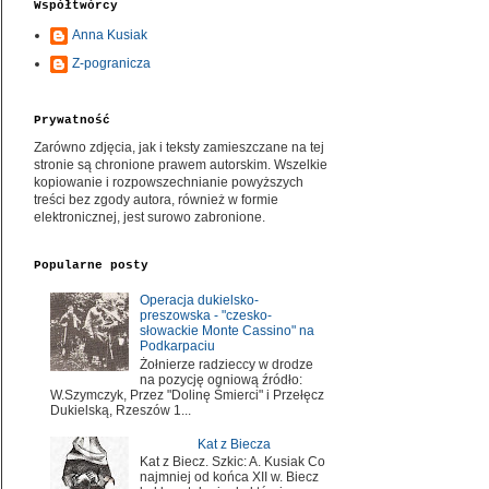
Współtwórcy
Anna Kusiak
Z-pogranicza
Prywatność
Zarówno zdjęcia, jak i teksty zamieszczane na tej
stronie są chronione prawem autorskim. Wszelkie
kopiowanie i rozpowszechnianie powyższych
treści bez zgody autora, również w formie
elektronicznej, jest surowo zabronione.
Popularne posty
Operacja dukielsko-
preszowska - "czesko-
słowackie Monte Cassino" na
Podkarpaciu
Żołnierze radzieccy w drodze
na pozycję ogniową źródło:
W.Szymczyk, Przez "Dolinę Śmierci" i Przełęcz
Dukielską, Rzeszów 1...
Kat z Biecza
Kat z Biecz. Szkic: A. Kusiak Co
najmniej od końca XII w. Biecz