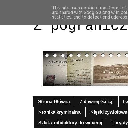
This site uses cookies from Google to 
are shared with Google along with per
statistics, and to detect and address
Z pogranicz
Strona Główna
Z dawnej Galicji
I 
Kronika kryminalna
Klęski żywiołowe
Szlak architektury drewnianej
Turyst