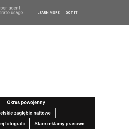
 user-agent
nerate usage
LEARN MORE
GOT IT
Okres powojenny
ielskie zagłębie naftowe
 fotografii
Stare reklamy prasowe