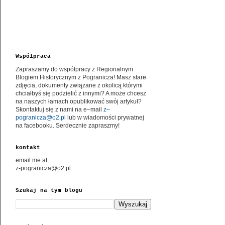
Współpraca
Zapraszamy do współpracy z Regionalnym
Blogiem Historycznym z Pogranicza! Masz stare
zdjęcia, dokumenty związane z okolicą którymi
chciałbyś się podzielić z innymi? A może chcesz
na naszych łamach opublikować swój artykuł?
Skontaktuj się z nami na e–mail
z–
pogranicza@o2.pl
lub w wiadomości prywatnej
na facebooku. Serdecznie zapraszmy!
kontakt
email me at:
z-pogranicza@o2.pl
Szukaj na tym blogu