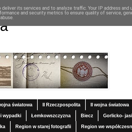
deliver its services and to analyze traffic. Your IP address and
formance and security metrics to ensure quality of service, ge
 abuse.
a
wojna światowa
II Rzeczpospolita
II wojna światowa
 i wypadki
Łemkowszczyzna
Biecz
Gorlicko- jas
yka
Region w starej fotografii
Region we współczesnej