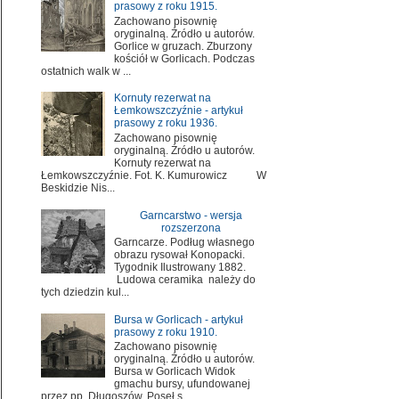
prasowy z roku 1915.
Zachowano pisownię
oryginalną. Źródło u autorów.
Gorlice w gruzach. Zburzony
kościół w Gorlicach. Podczas
ostatnich walk w ...
Kornuty rezerwat na
Łemkowszczyźnie - artykuł
prasowy z roku 1936.
Zachowano pisownię
oryginalną. Źródło u autorów.
Kornuty rezerwat na
Łemkowszczyźnie. Fot. K. Kumurowicz W
Beskidzie Nis...
Garncarstwo - wersja
rozszerzona
Garncarze. Podług własnego
obrazu rysował Konopacki.
Tygodnik Ilustrowany 1882.
Ludowa ceramika należy do
tych dziedzin kul...
Bursa w Gorlicach - artykuł
prasowy z roku 1910.
Zachowano pisownię
oryginalną. Źródło u autorów.
Bursa w Gorlicach Widok
gmachu bursy, ufundowanej
przez pp. Długoszów. Poseł s...