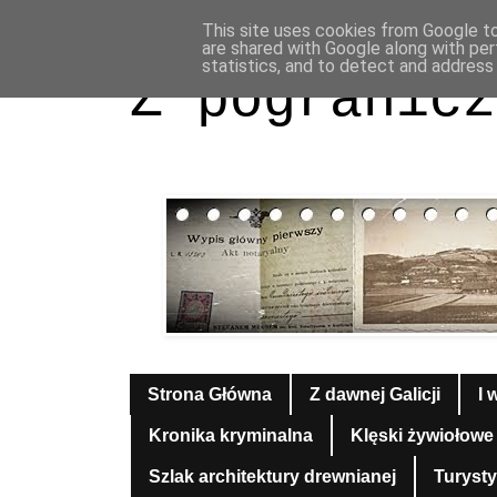
This site uses cookies from Google to 
are shared with Google along with per
statistics, and to detect and address
Z pogranicz
Strona Główna
Z dawnej Galicji
I 
Kronika kryminalna
Klęski żywiołowe
Szlak architektury drewnianej
Turyst