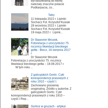
był kasztelanią do której
należały znaczne połacie
Podkarpacia, co...
Tatry.
11 listopada 2022 r. Lipinki-
Sochacz Fot. Krzysztof Kusiak
28 września 2022 r. Lipinki-
Sochacz Fot. Krzysztof Kusiak
19 maja 2022 r. Lipink...
Dr Sławomir Mrozek,
Fotorelacja z uroczystości 75.
rocznicy likwidacji bieckiego
getta - Biecz, 18 sierpnia 2017
r.
Dr Sławomir Mrozek
Fotorelacja z uroczystości 75. rocznicy
likwidacji bieckiego getta – 18.08.2017 r.
W tym roku ...
Z galicyjskich Gorlic. Cykl
korespondencji prasowych z
roku 1910 – część I.
Zachowano pisownię
oryginalną. Źródło u autorów. Z
galicyjskich Gorlic. Cykl
korespondencji prasowych z roku 1910 –
część I Rep...
Gorlice w gruzach - artykuł