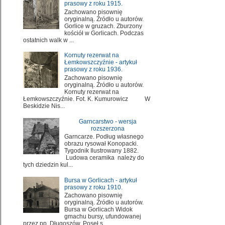
prasowy z roku 1915.
Zachowano pisownię
oryginalną. Źródło u autorów.
Gorlice w gruzach. Zburzony
kościół w Gorlicach. Podczas
ostatnich walk w ...
Kornuty rezerwat na
Łemkowszczyźnie - artykuł
prasowy z roku 1936.
Zachowano pisownię
oryginalną. Źródło u autorów.
Kornuty rezerwat na
Łemkowszczyźnie. Fot. K. Kumurowicz W
Beskidzie Nis...
Garncarstwo - wersja
rozszerzona
Garncarze. Podług własnego
obrazu rysował Konopacki.
Tygodnik Ilustrowany 1882.
Ludowa ceramika należy do
tych dziedzin kul...
Bursa w Gorlicach - artykuł
prasowy z roku 1910.
Zachowano pisownię
oryginalną. Źródło u autorów.
Bursa w Gorlicach Widok
gmachu bursy, ufundowanej
przez pp. Długoszów. Poseł s...