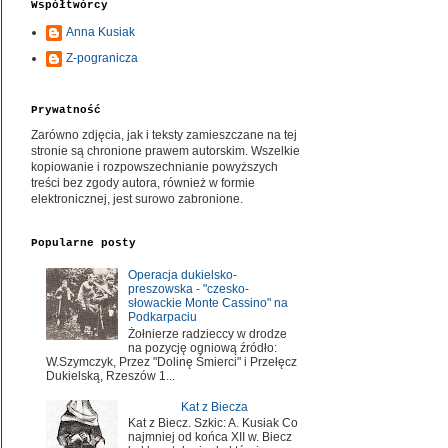
Współtwórcy
Anna Kusiak
Z-pogranicza
Prywatność
Zarówno zdjęcia, jak i teksty zamieszczane na tej
stronie są chronione prawem autorskim. Wszelkie
kopiowanie i rozpowszechnianie powyższych
treści bez zgody autora, również w formie
elektronicznej, jest surowo zabronione.
Popularne posty
Operacja dukielsko-
preszowska - "czesko-
słowackie Monte Cassino" na
Podkarpaciu
Żołnierze radzieccy w drodze
na pozycję ogniową źródło:
W.Szymczyk, Przez "Dolinę Śmierci" i Przełęcz
Dukielską, Rzeszów 1...
Kat z Biecza
Kat z Biecz. Szkic: A. Kusiak Co
najmniej od końca XII w. Biecz