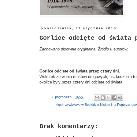
poniedziałek, 11 stycznia 2016
Gorlice odcięte od świata 
Zachowano pisownię oryginalną. Źródło u autorów.
Gorlice odcięte od świata przez cztery dni.
Wskutek zerwania mostów drogowych, uszkodzenia toró
okolice były przez cztery dni odcięte od świata.
Autor:
Z-pogranicza
o
16:27
Etykiety:
klęski żywiołowe w Beskidzie Niskim i na Pogórzu
,
pow
Brak komentarzy: