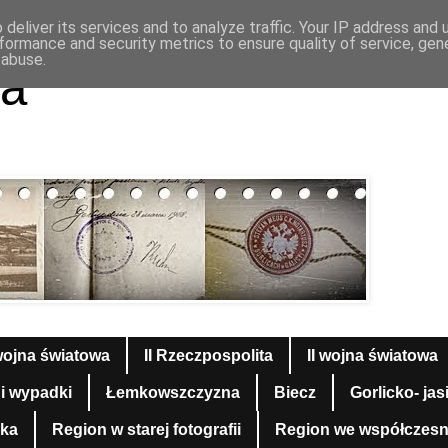
deliver its services and to analyze traffic. Your IP address and
formance and security metrics to ensure quality of service, ge
 abuse.
a
wojna światowa
II Rzeczpospolita
II wojna światowa
 i wypadki
Łemkowszczyzna
Biecz
Gorlicko- jas
yka
Region w starej fotografii
Region we współczesnej