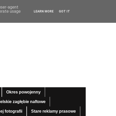
 user-agent
nerate usage
LEARN MORE
GOT IT
Okres powojenny
ielskie zagłębie naftowe
 fotografii
Stare reklamy prasowe