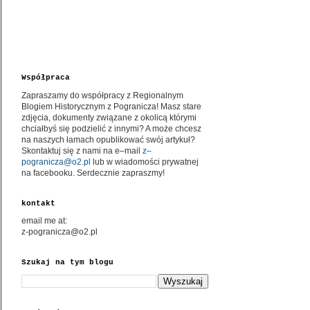
Współpraca
Zapraszamy do współpracy z Regionalnym
Blogiem Historycznym z Pogranicza! Masz stare
zdjęcia, dokumenty związane z okolicą którymi
chciałbyś się podzielić z innymi? A może chcesz
na naszych łamach opublikować swój artykuł?
Skontaktuj się z nami na e–mail
z–
pogranicza@o2.pl
lub w wiadomości prywatnej
na facebooku. Serdecznie zapraszmy!
kontakt
email me at:
z-pogranicza@o2.pl
Szukaj na tym blogu