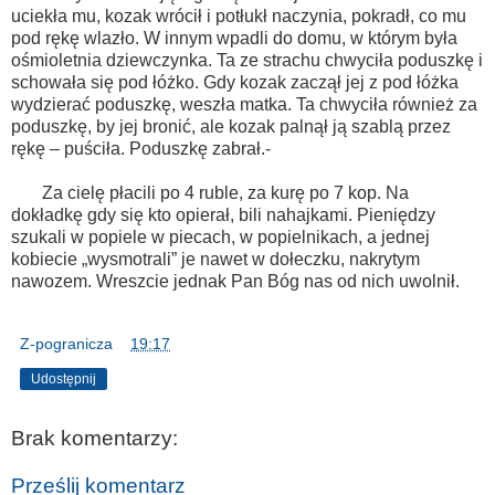
uciekła mu, kozak wrócił i potłukł naczynia, pokradł, co mu
pod rękę wlazło. W innym wpadli do domu, w którym była
ośmioletnia dziewczynka. Ta ze strachu chwyciła poduszkę i
schowała się pod łóżko. Gdy kozak zaczął jej z pod łóżka
wydzierać poduszkę, weszła matka. Ta chwyciła również za
poduszkę, by jej bronić, ale kozak palnął ją szablą przez
rękę – puściła. Poduszkę zabrał.-
Za cielę płacili po 4 ruble, za kurę po 7 kop. Na
dokładkę gdy się kto opierał, bili nahajkami. Pieniędzy
szukali w popiele w piecach, w popielnikach, a jednej
kobiecie „wysmotrali” je nawet w dołeczku, nakrytym
nawozem. Wreszcie jednak Pan Bóg nas od nich uwolnił.
Z-pogranicza
o
19:17
Udostępnij
Brak komentarzy:
Prześlij komentarz