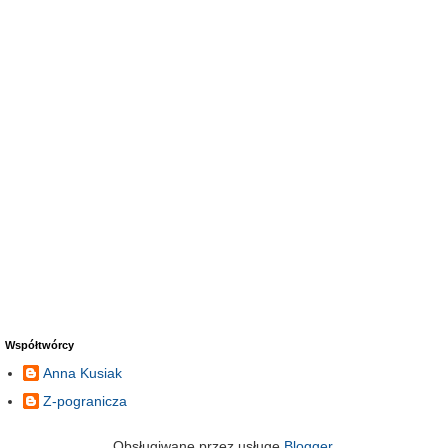
Współtwórcy
Anna Kusiak
Z-pogranicza
Obsługiwane przez usługę
Blogger
.