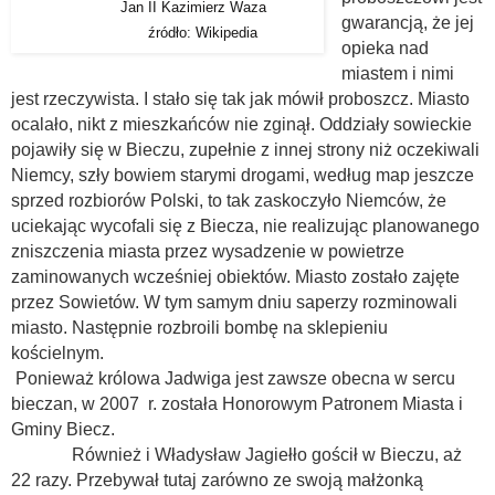
Jan II Kazimierz Waza
gwarancją, że jej
źródło: Wikipedia
opieka nad
miastem i nimi
jest rzeczywista. I stało się tak jak mówił proboszcz. Miasto
ocalało, nikt z mieszkańców nie zginął. Oddziały sowieckie
pojawiły się w Bieczu, zupełnie z innej strony niż oczekiwali
Niemcy, szły bowiem starymi drogami, według map jeszcze
sprzed rozbiorów Polski, to tak zaskoczyło Niemców, że
uciekając wycofali się z Biecza, nie realizując planowanego
zniszczenia miasta przez wysadzenie w powietrze
zaminowanych wcześniej obiektów. Miasto zostało zajęte
przez Sowietów. W tym samym dniu saperzy rozminowali
miasto. Następnie rozbroili bombę na sklepieniu
kościelnym.
Ponieważ królowa Jadwiga jest zawsze obecna w sercu
bieczan, w 2007 r. została Honorowym Patronem Miasta i
Gminy Biecz.
Również i Władysław Jagiełło gościł w Bieczu, aż
22 razy. Przebywał tutaj zarówno ze swoją małżonką