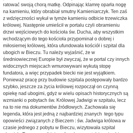
ratować swoją chorą matkę. Odpinając klamrę oparła nogę
na kamieniu, który obrabiał smutny Kamieniarczyk. Ten zaś
z wdzięczności wykuł w tymże kamieniu odbicie trzewiczka
królowej. Następnie umieścił w portalu czyli obramieniu
drzwi wejściowych do kościoła św. Ducha, aby wszystkim
wchodzącym do tego kościoła przypominał o dobrej i
miłosiernej królowej, która ufundowała kościół i szpital dla
ubogich w Bieczu. Tu należy wyjaśnić, że w
średniowiecznej Europie był zwyczaj, że w portal czy innych
widocznych miejscach wmurowywani wykutą stopę
fundatora, a więc przypadek biecki nie jest wyjątkiem.
Ponieważ pracę przy budowie szpitala postępowały bardzo
szybko, jeszcze za życia królowej rozpoczął on czynną
opiekę nad ubogimi, gdyż w wielu opisach historycznych są
wzmianki o pobytach św. Królowej Jadwigi w szpitalu, lecz
na to nie ma dokumentów źródłowych. Zachowała się
legenda, która jest jedną z najbardziej znanych tego typu
opowieści związanych z Bieczem : św. Jadwiga królowa w
czasie jednego z pobytu w Bieczu, wizytowała szpital