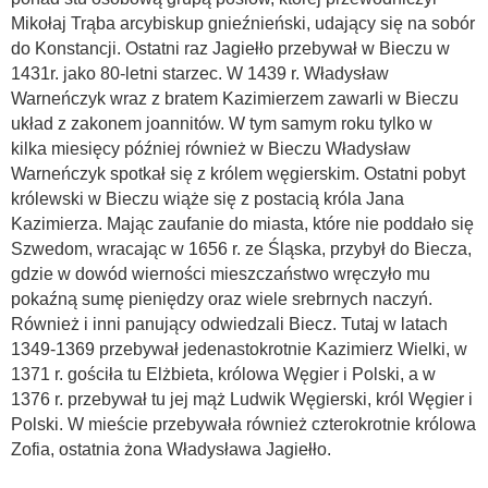
Mikołaj Trąba arcybiskup gnieźnieński, udający się na sobór
do Konstancji. Ostatni raz Jagiełło przebywał w Bieczu w
1431r. jako 80-letni starzec. W 1439 r. Władysław
Warneńczyk wraz z bratem Kazimierzem zawarli w Bieczu
układ z zakonem joannitów. W tym samym roku tylko w
kilka
miesięcy później również w Bieczu Władysław
Warneńczyk spotkał się z królem węgierskim. Ostatni pobyt
królewski w Bieczu wiąże się z postacią króla Jana
Kazimierza. Mając zaufanie do miasta, które nie poddało się
Szwedom, wracając w 1656 r. ze Śląska, przybył do Biecza,
gdzie w dowód wierności mieszczaństwo wręczyło mu
pokaźną sumę pieniędzy oraz wiele srebrnych naczyń.
Również i inni panujący odwiedzali Biecz. Tutaj w latach
1349-1369 przebywał jedenastokrotnie Kazimierz Wielki, w
1371 r. gościła tu Elżbieta, królowa Węgier i Polski, a w
1376 r. przebywał tu jej mąż Ludwik Węgierski, król Węgier i
Polski. W mieście przebywała również czterokrotnie królowa
Zofia, ostatnia żona Władysława Jagiełło.