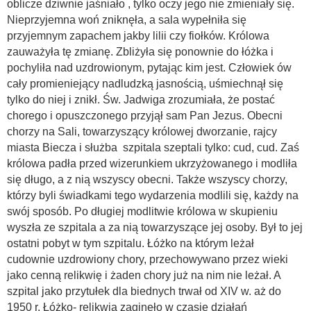
oblicze dziwnie jaśniało , tylko oczy jego nie zmieniały się.
Nieprzyjemna woń zniknęła, a sala wypełniła się
przyjemnym zapachem jakby lilii czy fiołków. Królowa
zauważyła tę zmianę. Zbliżyła się ponownie do łóżka i
pochyliła nad uzdrowionym, pytając kim jest. Człowiek ów
cały promieniejący nadludzką jasnością, uśmiechnął się
tylko do niej i znikł. Św. Jadwiga zrozumiała, że postać
chorego i opuszczonego przyjął sam Pan Jezus. Obecni
chorzy na Sali, towarzyszący królowej dworzanie, rajcy
miasta Biecza i służba szpitala szeptali tylko: cud, cud. Zaś
królowa padła przed wizerunkiem ukrzyżowanego i modliła
się długo, a z nią wszyscy obecni. Także wszyscy chorzy,
którzy byli świadkami tego wydarzenia modlili się, każdy na
swój sposób. Po długiej modlitwie królowa w skupieniu
wyszła ze szpitala a za nią towarzyszące jej osoby. Był to jej
ostatni pobyt w tym szpitalu. Łóżko na którym leżał
cudownie uzdrowiony chory, przechowywano przez wieki
jako cenną relikwię i żaden chory już na nim nie leżał. A
szpital jako przytułek dla biednych trwał od XIV w. aż do
1950 r. Łóżko- relikwia zaginęło w czasie działań