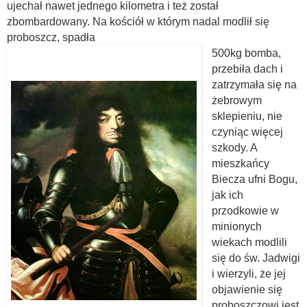
ujechał nawet jednego kilometra i też został
zbombardowany. Na kościół w którym nadal modlił się
proboszcz, spadła
500kg bomba,
przebiła dach i
zatrzymała się na
żebrowym
sklepieniu, nie
czyniąc więcej
szkody. A
mieszkańcy
Biecza ufni Bogu,
jak ich
przodkowie w
minionych
wiekach modlili
się do św. Jadwigi
i wierzyli, że jej
objawienie się
proboszczowi jest