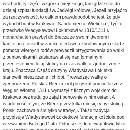
wschodniej części wzgórza miejskiego, tam gdzie stoi do
dzisiaj szpital fundacji św. Jadwigi królowej. Jeżeli przyjąć to
za rzeczywistość, to całkiem prawdopodobne jest, że gdy
wybuchł bunt w Krakowie, Sandomierzu, Wieliczce, Tyńcu
przeciwko Władysławowi Łokietkowi w 1310/1311 r.
monarcha ten przybył do Biecza ze swoim dworem i
kancelarią, osiadł w zamku niedawno zbudowanym i stąd z
pomocą wiernych rodów prowadził przygotowania do walki
z buntownikami i zastanawiał się nad formalnym
przeniesieniem tutaj stolicy na czas walki o zjednoczenie
kraju. Znaczącą Część drużyny Władysława Łokietka
stanowili mieszczanie i chłopi. Prowadząc walkę o
zjednoczenie Polski z Biecza król pozyskał pomoc także z
Węgier. Wiosną 1311 r. wyruszył z licznym wojskiem do
Krakowa bez trudu go zajął i ponownie w nim osiadł. A
wiadomość o tym, że Biecz przez kilka miesięcy był stolicą
Polski zachowała się tylko w tradycji. Także tradycja
przypisuje Władysławowi Łokietkowi fundację kościoła pod
wezwaniem Bożego Ciała. Odnosi się do niewątpliwie tylko