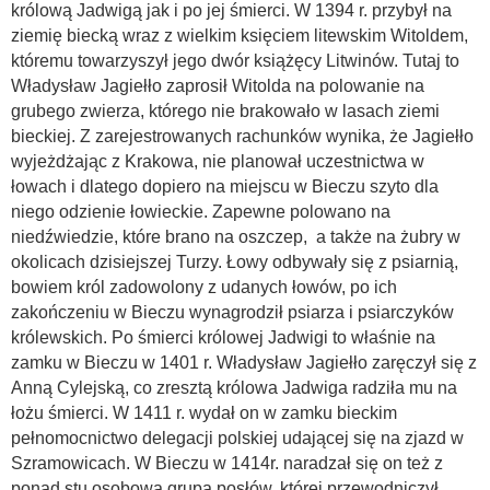
królową Jadwigą jak i po jej śmierci. W 1394 r. przybył na
ziemię biecką wraz z wielkim księciem litewskim Witoldem,
któremu towarzyszył jego dwór książęcy Litwinów. Tutaj to
Władysław Jagiełło zaprosił Witolda na polowanie na
grubego zwierza, którego nie brakowało w lasach ziemi
bieckiej. Z zarejestrowanych rachunków wynika, że Jagiełło
wyjeżdżając z Krakowa, nie planował uczestnictwa w
łowach i dlatego dopiero na miejscu w Bieczu szyto dla
niego odzienie łowieckie. Zapewne polowano na
niedźwiedzie, które brano na oszczep, a także na żubry w
okolicach dzisiejszej Turzy. Łowy odbywały się z psiarnią,
bowiem król zadowolony z udanych łowów, po ich
zakończeniu w Bieczu wynagrodził psiarza i psiarczyków
królewskich. Po śmierci królowej Jadwigi to właśnie na
zamku w Bieczu w 1401 r. Władysław Jagiełło zaręczył się z
Anną Cylejską, co zresztą królowa Jadwiga radziła mu na
łożu śmierci. W 1411 r. wydał on w zamku bieckim
pełnomocnictwo delegacji polskiej udającej się na zjazd w
Szramowicach. W Bieczu w 1414r. naradzał się on też z
ponad stu osobową grupą posłów, której przewodniczył