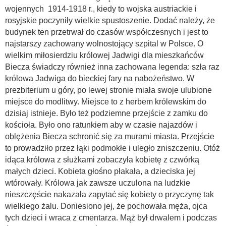
wojennych 1914-1918 r., kiedy to wojska austriackie i
rosyjskie poczyniły wielkie spustoszenie. Dodać należy, że
budynek ten przetrwał do czasów współczesnych i jest to
najstarszy zachowany wolnostojący szpital w Polsce. O
wielkim miłosierdziu królowej Jadwigi dla mieszkańców
Biecza świadczy również inna zachowana legenda: szła raz
królowa Jadwiga do bieckiej fary na nabożeństwo. W
prezbiterium u góry, po lewej stronie miała swoje ulubione
miejsce do modlitwy. Miejsce to z herbem królewskim do
dzisiaj istnieje. Było też podziemne przejście z zamku do
kościoła. Było ono ratunkiem aby w czasie najazdów i
oblężenia Biecza schronić się za murami miasta. Przejście
to prowadziło przez łąki podmokłe i uległo zniszczeniu. Otóż
idąca królowa z służkami zobaczyła kobietę z czwórką
małych dzieci. Kobieta głośno płakała, a dzieciska jej
wtórowały. Królowa jak zawsze uczulona na ludzkie
nieszczęście nakazała zapytać się kobiety o przyczynę tak
wielkiego żalu. Doniesiono jej, że pochowała męża, ojca
tych dzieci i wraca z cmentarza. Mąż był drwalem i podczas