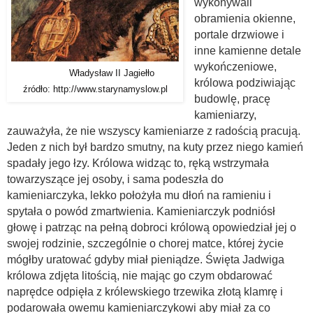
wykonywali
obramienia okienne,
portale drzwiowe i
inne kamienne detale
wykończeniowe,
Władysław II Jagiełło
królowa podziwiając
źródło: http://www.starynamyslow.pl
budowlę, pracę
kamieniarzy,
zauważyła, że nie wszyscy kamieniarze z radością pracują.
Jeden z nich był bardzo smutny, na kuty przez niego kamień
spadały jego łzy. Królowa widząc to, ręką wstrzymała
towarzyszące jej osoby, i sama podeszła do
kamieniarczyka, lekko położyła mu dłoń na ramieniu i
spytała o powód zmartwienia. Kamieniarczyk podniósł
głowę i patrząc na pełną dobroci królową opowiedział jej o
swojej rodzinie, szczególnie o chorej matce, której życie
mógłby uratować gdyby miał pieniądze. Święta Jadwiga
królowa zdjęta litością, nie mając go czym obdarować
naprędce odpięła z królewskiego trzewika złotą klamrę i
podarowała owemu kamieniarczykowi aby miał za co