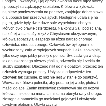
ubogich. Towarzyszyli jej oprócz dworzan także rajcy bieccy
i prepozyt zarządzający szpitalem. Królowa wizytowała
najpierw pomieszczenia na parterze, znajdując dobre słowa
dla ubogich tam przebywających. Następnie udała się na
piętro, gdzie były dwie duże sale wypełnione chorymi,
których było prawie czterdziestu. Na końcu Sali pod ścianą,
na której wisiał duży krzyż z Chrystusem ukrzyżowanym,
królowa zobaczyła leżącego na łóżku bardzo chorego
człowieka, nieopatrzonego. Człowiek ów był ogromnie
wychudzony, cały w ropiejących strupach. Leżał spokojnie,
tylko oczy jego jakby prosiły o pomoc. Św. Jadwiga widząc
tak opuszczonego nieszczęśnika, odwróciła się i rzekła do
służby szpitalnej: Dlaczego nikt go nie opatrzył, przecież ten
człowiek wymaga pomocy. Usłyszała odpowiedź: ten
człowiek tak cuchnie, iż nikt nie jest w stanie go opatrzyć.
Wówczas królowa poleciła, aby podano jej wodę, płótna i
maści gojące. Zanim ktokolwiek zorientował się co uczyni
królowa, miłosierna monarchini sama obmyła rany chorego.
Następnie namaściła go maściami gojącymi i obwiązała
czystymi płótnami. Okryła czystym