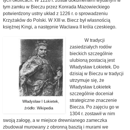
tych okolicach. W 1228 r. został dokumentem wydanym w
tym zamku w Bieczu przez Konrada Mazowieckiego
potwierdzony ustny układ z 1226 r. o sprowadzeniu
Krzyżaków do Polski. W XIII w. Biecz był własnością
księżnej Kingi, a następnie Wacława II króla czeskiego.
W tradycji
zasiedziałych rodów
bieckich szczególnie
ulubioną postacią jest
Władysław Łokietek. Do
dzisiaj w Bieczu w tradycji
utrzymuje się, że
Władysław Łokietek
szczególnie doceniał
strategiczne znaczenie
Władysław I Łokietek,
Biecza. Po zajęciu go w
źródło: Wikipedia
1304 r. zostawił w nim
swoją załogę, a w miejsce drewnianego zameczka
zbudował murowany z obronną basztą i murami we