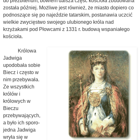
do prezbiterium, bowiem dalsza część kościoła zbudowana
została później. Możliwe jest również, że miasto dopiero co
podnoszące się po najeździe tatarskim, postanawia uczcić
wielkie zwycięstwo swojego ulubionego króla nad
krzyżakami pod Płowcami z 1331 r. budową wspaniałego
kościoła.
Królowa
Jadwiga
upodobała sobie
Biecz i często w
nim przebywała.
Ze wszystkich
królów i
królowych w
Bieczu
przebywających,
a było ich sporo-
jedna Jadwiga
wryła się w