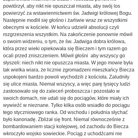
powtórzył, aby nikt nie opuszczał miasta, aby swój los
powierzyć za wstawiennictwem św. Jadwigi królowej Bogu.
Następnie modlił się głośno i żarliwie wraz ze wszystkimi
obecnymi w kościele. W końcu udzielił absolucji czyli
rozgrzeszenia wszystkim. Na zakończenie ponownie mówił
o swoim widzeniu, o tym, że św. Jadwiga dobra królowa,
która przez wieki opiekowała się Bieczem i tym razem go
ocali przed zniszczeniem. Mówił głośni aby wszyscy go
słyszeli: niech nikt nie opuszcza miasta. W jego mowie była
tak wielka wiara, że licznie zgromadzeni mieszkańcy Biecza
uspokojeni bardzo powoli wychodzili z kościoła. Zaludniły
się ulice miasta. Niemal wszyscy, a więc parę tysięcy ludzi
zastosowało się do zaleceń proboszcza i pozostało w
swoich domach, nie udali się do pociągów, które miały ich
wywieźć w nieznane. Tylko kilka osób wsiadło do pociągu
tego styczniowego ranka. Od wschodu i południa słychać
było kanonadę. Zbliżał się front. Niemal równocześnie z
bombardowaniem stacji kolejowej, od zachodu do Biecza
wkroczyło wojsko sowieckie. Pociąg z uchodźcami nie