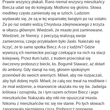
Prawie wszyscy płakali. Rano niemal wszyscy mieszkańcy
Biecza udali się do kolegiaty. Modlono się głośno. Słowa
modlitwy często zamieniały się w szloch. Ludziom
wydawało się, że są w tej wspaniałej świątyni po raz ostatni.
Że po raz ostatni widzą Chrystusa zdejmowanego z krzyża
w ołtarzu głównym. Wiedzieli, że miasto jest zaminowane.
Wiedzieli, że Niemcy z precyzją realizują swoje
zamierzenia, czego przykładem było Jasło. Należało się
liczyć, że to samo spotka Biecz. A co z ludźmi? Gdzie
wywiozą ich niemieckie pociągi czekające na nich na stacji
kolejowej. Przez tłum ludzi, z trudem przeciskał się
ówczesny proboszcz biecki, ks. Bogumił Stawarz, aż dotarł
do ambony. Gdy stanął na niej, głosem spokojnym
przemówił do swoich wiernych. Mówił, aby nie rozpaczali,
aby byli dobrej myśli. Mówił, że całą noc trwał na modlitwie i
że miał widzenie, a mianowicie ukazała mu się św. Jadwiga
królowa i oznajmiła, że i tym razem ochroni Biecz i jego
mieszkańców. Nakazała aby nikt nie opuszczał miasta.
Nikomu z mieszkańców nic się nie stanie. Po tych słowach
zapanowała niezmierna cisza. Proboszcz ponownie