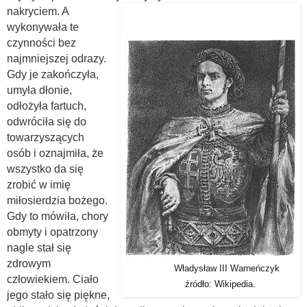
nakryciem. A
wykonywała te
czynności bez
najmniejszej odrazy.
Gdy je zakończyła,
umyła dłonie,
odłożyła fartuch,
odwróciła się do
towarzyszących
osób i oznajmiła, że
wszystko da się
zrobić w imię
miłosierdzia bożego.
Gdy to mówiła, chory
obmyty i opatrzony
nagle stał się
zdrowym
Władysław III Warneńczyk
człowiekiem. Ciało
źródło: Wikipedia.
jego stało się piękne,