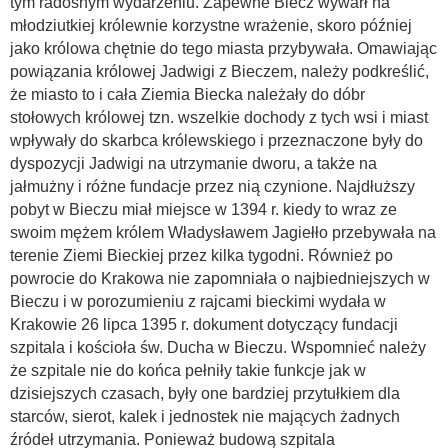
tym radosnym wydarzeniu. Zapewne Biecz wywarł na
młodziutkiej królewnie korzystne wrażenie, skoro później
jako królowa chętnie do tego miasta przybywała. Omawiając
powiązania królowej Jadwigi z Bieczem, należy podkreślić,
że miasto to i cała Ziemia Biecka należały do dóbr
stołowych królowej tzn. wszelkie dochody z tych wsi i miast
wpływały do skarbca królewskiego i przeznaczone były do
dyspozycji Jadwigi na utrzymanie dworu, a także na
jałmużny i różne fundacje przez nią czynione. Najdłuższy
pobyt w Bieczu miał miejsce w 1394 r. kiedy to wraz ze
swoim mężem królem Władysławem Jagiełło przebywała na
terenie Ziemi Bieckiej przez kilka tygodni. Również po
powrocie do Krakowa nie zapomniała o najbiedniejszych w
Bieczu i w porozumieniu z rajcami bieckimi wydała w
Krakowie 26 lipca 1395 r. dokument dotyczący fundacji
szpitala i kościoła św. Ducha w Bieczu. Wspomnieć należy
że szpitale nie do końca pełniły takie funkcje jak w
dzisiejszych czasach, były one bardziej przytułkiem dla
starców, sierot, kalek i jednostek nie mających żadnych
źródeł utrzymania. Ponieważ budową szpitala