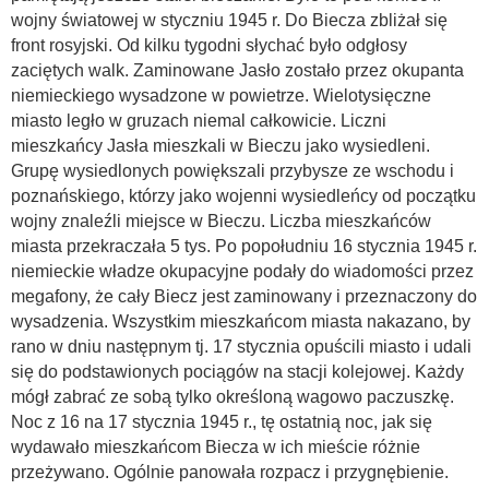
wojny światowej w styczniu 1945 r. Do Biecza zbliżał się
front rosyjski. Od kilku tygodni słychać było odgłosy
zaciętych walk. Zaminowane Jasło zostało przez okupanta
niemieckiego wysadzone w powietrze. Wielotysięczne
miasto legło w gruzach niemal całkowicie. Liczni
mieszkańcy Jasła mieszkali w Bieczu jako wysiedleni.
Grupę wysiedlonych powiększali przybysze ze wschodu i
poznańskiego, którzy jako wojenni wysiedleńcy od początku
wojny znaleźli miejsce w Bieczu. Liczba mieszkańców
miasta przekraczała 5 tys. Po popołudniu 16 stycznia 1945 r.
niemieckie władze okupacyjne podały do wiadomości przez
megafony, że cały Biecz jest zaminowany i przeznaczony do
wysadzenia. Wszystkim mieszkańcom miasta nakazano, by
rano w dniu następnym tj. 17 stycznia opuścili miasto i udali
się do podstawionych pociągów na stacji kolejowej. Każdy
mógł zabrać ze sobą tylko określoną wagowo paczuszkę.
Noc z 16 na 17 stycznia 1945 r., tę ostatnią noc, jak się
wydawało mieszkańcom Biecza w ich mieście różnie
przeżywano. Ogólnie panowała rozpacz i przygnębienie.