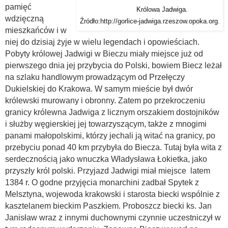
pamięć
Królowa Jadwiga.
wdzięczną
Źródło:http://gorlice-jadwiga.rzeszow.opoka.org.
mieszkańców i w
niej do dzisiaj żyje w wielu legendach i opowieściach.
Pobyty królowej Jadwigi w Bieczu miały miejsce już od
pierwszego dnia jej przybycia do Polski, bowiem Biecz leżał
na szlaku handlowym prowadzącym od Przełęczy
Dukielskiej do Krakowa. W samym mieście był dwór
królewski murowany i obronny. Zatem po przekroczeniu
granicy królewna Jadwiga z licznym orszakiem dostojników
i służby węgierskiej jej towarzyszącym, także z mnogimi
panami małopolskimi, którzy jechali ją witać na granicy, po
przebyciu ponad 40 km przybyła do Biecza. Tutaj była wita z
serdecznością jako wnuczka Władysława Łokietka, jako
przyszły król polski. Przyjazd Jadwigi miał miejsce latem
1384 r. O godne przyjęcia monarchini zadbał Spytek z
Melsztyna, wojewoda krakowski i starosta biecki wspólnie z
kasztelanem bieckim Paszkiem. Proboszcz biecki ks. Jan
Janisław wraz z innymi duchownymi czynnie uczestniczył w