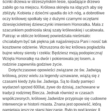
ścinki drzewa w strzeszyńskim lesie, spadające drzewo
zabiło go na miejscu. Królowa skinęła na idących aby się
zbliżyły. Kobieta z dziećmi upadła do ich nóg, a dobrotliwe
oczy królowej spotkały się z dużymi czarnymi oczętami
dziesięcioletniej dziewczynki imieniem Honoratka. Mała z
szacunkiem podniosła skraj szaty królewskiej i ucałowała.
Patrząc w oblicze królowej powiedziała nieśmiało:
chciałabym być tak piękna jak najjaśniejsza Pani i nosić tak
kosztowne odzienie. Wzruszona do łez królowa pogładziła
bujne włosy sieroty i rzekła: Będziesz moją podopieczną!
Wzięła Honoratkę na dwór i pokierowała jej losem, a
rodzinie zapewniła godziwe życie.
Dotychczasowe opowieści związane ze św. Jadwigą
królową, przez wielu za legendy uznawane, wiążą się z
czasami kiedy żyła św. Jadwiga. Są to ślady pamięci
wydarzeń sprzed 600lat, żywe do dzisiaj, zachowane w
tradycji rodzimej Biecza. Jednak również w czasach
współczesnych, królowej Jadwidze przypisuje się cudowne
interwencje w historii miasta. Znana jest opowieść, którą
pamiętają jeszcze starsi bieczanie. Było to pod koniec II