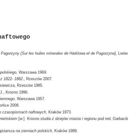
naftowego
 Pagorzyny (Sur les huiles minerales de Harklowa et de Pagorzyna)
, Lwów
polskiego
, Warszawa 1969.
cz 1822- 1882
., Rzeszów 2007.
asiewicza
, Rzeszów 1985.
 J., Krosno 1996.
 ziemnego
, Warszawa 1957.
orlice 2008.
po czasopismach naftowych
, Kraków 1973.
śnieńskiem
[w:]
Krosno studia z dziejów miasta i regionu
pod red. Garbacik
ajstarsza na ziemiach polskich
, Kraków 1989.