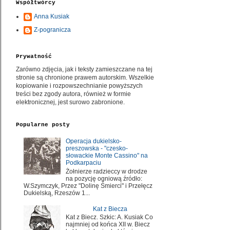
Współtwórcy
Anna Kusiak
Z-pogranicza
Prywatność
Zarówno zdjęcia, jak i teksty zamieszczane na tej
stronie są chronione prawem autorskim. Wszelkie
kopiowanie i rozpowszechnianie powyższych
treści bez zgody autora, również w formie
elektronicznej, jest surowo zabronione.
Popularne posty
Operacja dukielsko-
preszowska - "czesko-
słowackie Monte Cassino" na
Podkarpaciu
Żołnierze radzieccy w drodze
na pozycję ogniową źródło:
W.Szymczyk, Przez "Dolinę Śmierci" i Przełęcz
Dukielską, Rzeszów 1...
Kat z Biecza
Kat z Biecz. Szkic: A. Kusiak Co
najmniej od końca XII w. Biecz