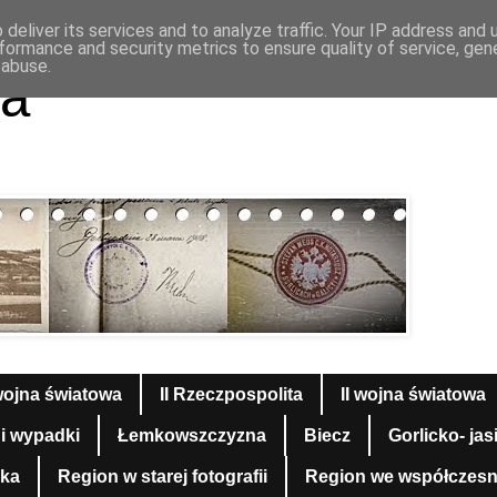
deliver its services and to analyze traffic. Your IP address and
formance and security metrics to ensure quality of service, ge
 abuse.
a
wojna światowa
II Rzeczpospolita
II wojna światowa
 i wypadki
Łemkowszczyzna
Biecz
Gorlicko- jas
yka
Region w starej fotografii
Region we współczesnej