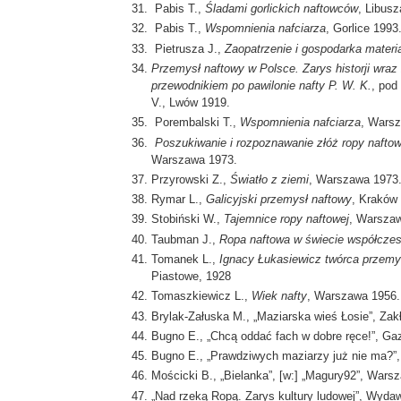
Pabis T.,
Śladami gorlickich naftowców
, Libusz
Pabis T.,
Wspomnienia nafciarza
, Gorlice 1993
Pietrusza J.,
Zaopatrzenie i gospodarka materi
Przemysł naftowy w Polsce. Zarys historji wra
przewodnikiem po pawilonie nafty P. W. K.
, pod
V., Lwów 1919.
Porembalski T.,
Wspomnienia nafciarza
, Wars
Poszukiwanie i rozpoznawanie złóż ropy nafto
Warszawa 1973.
Przyrowski Z.,
Światło z ziemi
, Warszawa 1973
Rymar L.,
Galicyjski przemysł naftowy
, Kraków
Stobiński W.,
Tajemnice ropy naftowej
, Warsza
Taubman J.,
Ropa naftowa w świecie współcze
Tomanek L.,
Ignacy Łukasiewicz twórca przemysł
Piastowe, 1928
Tomaszkiewicz L.,
Wiek nafty
, Warszawa 1956.
Brylak-Załuska M., „Maziarska wieś Łosie”, Z
Bugno E., „Chcą oddać fach w dobre ręce!”, Gaz
Bugno E., „Prawdziwych maziarzy już nie ma?”, 
Mościcki B., „Bielanka”, [w:] „Magury92”, Wars
„Nad rzeką Ropą. Zarys kultury ludowej”, Wydaw