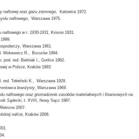
py naftowej oraz gazu ziemnego
, Katowice 1972.
mysłu naftowego
, Warszawa 1975.
u naftowego w r. 1930-1931
, Krosno 1931.
 1999.
gospodarczy
, Warszawa 1961.
ed. Wolwowicz R., Brzozów 1994.
o
, pod. red. Bielniak I., Gorlice 1982.
towej w Polsce
, Kraków 1993.
d. red. Tołwiński K., Warszawa 1929.
rzeniowca branżysty
, Warszawa 1969.
łu naftowego oraz gromadzenie zasobów materiałowych i finansowych na
nik Sądecki
, t. XVIII, Nowy Sącz 1987.
Wietrzno 2007.
skiej nafcie
, Kraków 2008.
001.
04.