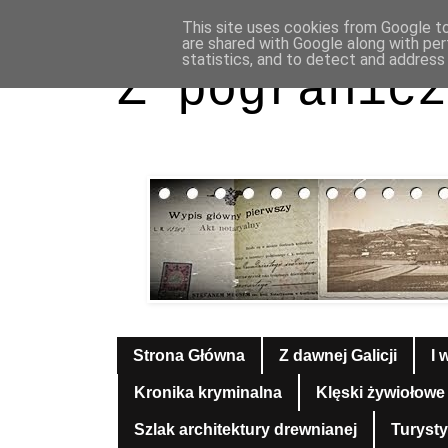
This site uses cookies from Google to 
are shared with Google along with per
statistics, and to detect and address
Z pogranicz
Strona Główna
Z dawnej Galicji
I 
Kronika kryminalna
Klęski żywiołowe
Szlak architektury drewnianej
Turyst