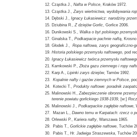
Cząstka J.,
Nafta w Polsce
, Kraków 1972.
Cząstka J.,
Zarys wiertnictwa, wydobywania ro
Dębski J.,
Ignacy Łukasiewicz: narodziny prze
Dziubina R.,
Z dziejów Gorlic
, Gorlice 2006.
Dunikowski S.,
Walka o byt polskiego przemysł
Ginalska T.,
Podkarpacie pachnie naftą
, Krosno
Głodek J.,
Ropa naftowa, zarys geograficzno-
Historia polskiego przemysłu naftowego
, pod r
Ignacy Łukasiewicz twórca przemysłu naftoweg
Karnkowski P.,
Złoża gazu ziemnego i ropy naf
Karp A.,
Lipinki zarys dziejów
, Tarnów 1992.
Kopalnie nafty i gazów ziemnych w Polsce
, po
Kotecki T.,
Produkty naftowe: poradnik zaopat
Malinowski H.,
Zabezpieczenie obronne przemys
terenie powiatu gorlickiego 1938-1939
, [w:]
Rocz
Malinowski J.,
Podkarpackie zagłębie naftowe
, 
Mazan L.,
Dawno temu w Karpatach: rzecz o pol
Orlewski P.,
Kariera nafty
, Warszawa 1965.
Pabis T.,
Gorlickie zagłębie naftowe
, Tuchów 2
Pabis T.,
Hr. Jadwiga Straszewska
, Tuchów 20