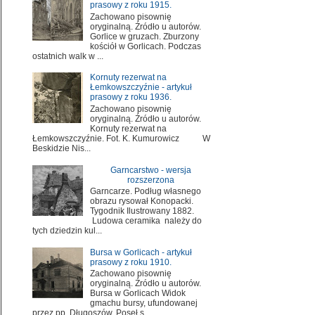
prasowy z roku 1915.
Zachowano pisownię
oryginalną. Źródło u autorów.
Gorlice w gruzach. Zburzony
kościół w Gorlicach. Podczas
ostatnich walk w ...
Kornuty rezerwat na
Łemkowszczyźnie - artykuł
prasowy z roku 1936.
Zachowano pisownię
oryginalną. Źródło u autorów.
Kornuty rezerwat na
Łemkowszczyźnie. Fot. K. Kumurowicz W
Beskidzie Nis...
Garncarstwo - wersja
rozszerzona
Garncarze. Podług własnego
obrazu rysował Konopacki.
Tygodnik Ilustrowany 1882.
Ludowa ceramika należy do
tych dziedzin kul...
Bursa w Gorlicach - artykuł
prasowy z roku 1910.
Zachowano pisownię
oryginalną. Źródło u autorów.
Bursa w Gorlicach Widok
gmachu bursy, ufundowanej
przez pp. Długoszów. Poseł s...