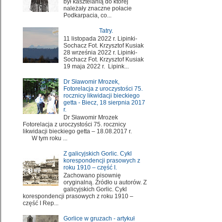
był kasztelanią do której
należały znaczne połacie
Podkarpacia, co...
Tatry.
11 listopada 2022 r. Lipinki-
Sochacz Fot. Krzysztof Kusiak
28 września 2022 r. Lipinki-
Sochacz Fot. Krzysztof Kusiak
19 maja 2022 r. Lipink...
Dr Sławomir Mrozek,
Fotorelacja z uroczystości 75.
rocznicy likwidacji bieckiego
getta - Biecz, 18 sierpnia 2017
r.
Dr Sławomir Mrozek
Fotorelacja z uroczystości 75. rocznicy
likwidacji bieckiego getta – 18.08.2017 r.
W tym roku ...
Z galicyjskich Gorlic. Cykl
korespondencji prasowych z
roku 1910 – część I.
Zachowano pisownię
oryginalną. Źródło u autorów. Z
galicyjskich Gorlic. Cykl
korespondencji prasowych z roku 1910 –
część I Rep...
Gorlice w gruzach - artykuł