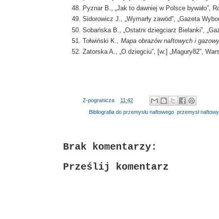
Pyznar B., „Jak to dawniej w Polsce bywało”, R
Sidorowicz J., „Wymarły zawód”, „Gazeta Wyborc
Sobańska B., „Ostatni dziegciarz Bielanki”, „G
Tołwiński K.,
Mapa obrazów naftowych i gazowyc
Zatorska A., „O dziegciu”, [w:] „Magury82”, Wa
Autor:
Z-pogranicza
o
11:42
Etykiety:
Bibliografia do przemysłu naftowego
,
przemysł naftowy
Brak komentarzy:
Prześlij komentarz