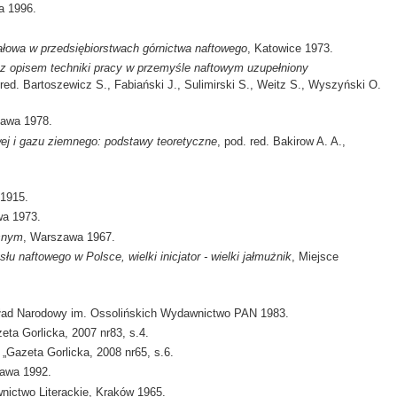
a 1996.
.
ałowa w przedsiębiorstwach górnictwa naftowego
, Katowice 1973.
z z opisem techniki pracy w przemyśle naftowym uzupełniony
 red. Bartoszewicz S., Fabiański J., Sulimirski S., Weitz S., Wyszyński O.
zawa 1978.
wej i gazu ziemnego: podstawy teoretyczne
, pod. red. Bakirow A. A.,
.
 1915.
wa 1973.
snym
, Warszawa 1967.
u naftowego w Polsce, wielki inicjator - wielki jałmużnik
, Miejsce
akład Narodowy im. Ossolińskich Wydawnictwo PAN 1983.
eta Gorlicka, 2007 nr83, s.4.
„Gazeta Gorlicka, 2008 nr65, s.6.
zawa 1992.
nictwo Literackie, Kraków 1965.