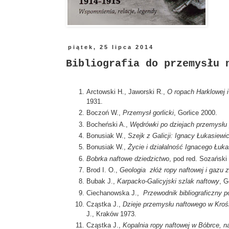
piątek, 25 lipca 2014
Bibliografia do przemysłu 
Arctowski H., Jaworski R.,
O ropach Harklowej i
1931.
Boczoń W.,
Przemysł gorlicki
, Gorlice 2000.
Bocheński A.,
Wędrówki po dziejach przemysłu 
Bonusiak W.,
Szejk z Galicji: Ignacy Łukasiewi
Bonusiak W.,
Życie i działalność Ignacego Łuk
Bobrka naftowe dziedzictwo
, pod red. Sozański
Brod I. O.,
Geologia złóż ropy naftowej i gazu
Bubak J.,
Karpacko-Galicyjski szlak naftowy
, G
Ciechanowska J.,
Przewodnik bibliograficzny 
Cząstka J.,
Dzieje przemysłu naftowego w Kro
J., Kraków 1973.
Cząstka J.,
Kopalnia ropy naftowej w Bóbrce, n