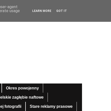
 user-agent
nerate usage
LEARN MORE
GOT IT
Okres powojenny
ielskie zagłębie naftowe
 fotografii
Stare reklamy prasowe