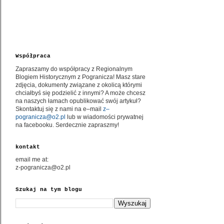
Współpraca
Zapraszamy do współpracy z Regionalnym
Blogiem Historycznym z Pogranicza! Masz stare
zdjęcia, dokumenty związane z okolicą którymi
chciałbyś się podzielić z innymi? A może chcesz
na naszych łamach opublikować swój artykuł?
Skontaktuj się z nami na e–mail
z–
pogranicza@o2.pl
lub w wiadomości prywatnej
na facebooku. Serdecznie zapraszmy!
kontakt
email me at:
z-pogranicza@o2.pl
Szukaj na tym blogu