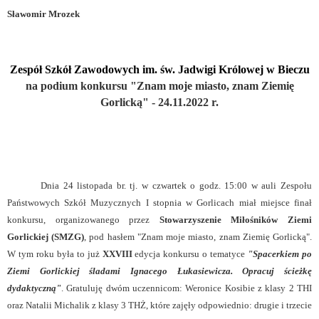
Sławomir Mrozek
Zespół Szkół Zawodowych im. św. Jadwigi Królowej w Bieczu
na podium konkursu "Znam moje miasto, znam Ziemię
Gorlicką" - 24.11.2022 r.
Dnia 24 listopada br. tj. w czwartek o godz. 15:00 w auli Zespołu
Państwowych Szkół Muzycznych I stopnia w Gorlicach miał miejsce finał
konkursu, organizowanego przez
Stowarzyszenie Miłośników Ziemi
Gorlickiej (SMZG)
, pod hasłem "Znam moje miasto, znam Ziemię Gorlicką".
W tym roku była to już
XXVIII
edycja konkursu o tematyce
"Spacerkiem po
Ziemi Gorlickiej śladami Ignacego Łukasiewicza. Opracuj ścieżkę
dydaktyczną"
. Gratuluję dwóm uczennicom: Weronice Kosibie z klasy 2 THI
oraz Natalii Michalik z klasy 3 THŻ, które zajęły odpowiednio: drugie i trzecie