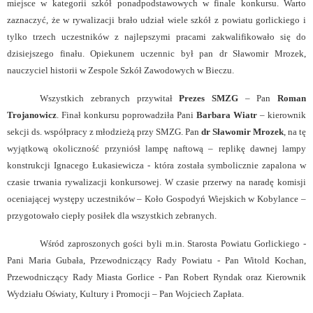
miejsce w kategorii szkół ponadpodstawowych w finale konkursu. Warto
zaznaczyć, że w rywalizacji brało udział wiele szkół z powiatu gorlickiego i
tylko trzech uczestników z najlepszymi pracami zakwalifikowało się do
dzisiejszego finału. Opiekunem uczennic był pan dr Sławomir Mrozek,
nauczyciel historii w Zespole Szkół Zawodowych w Bieczu.
Wszystkich zebranych przywitał
Prezes SMZG
– Pan
Roman
Trojanowicz
. Finał konkursu poprowadziła Pani
Barbara Wiatr
– kierownik
sekcji ds. współpracy z młodzieżą przy SMZG. Pan
dr Sławomir Mrozek
, na tę
wyjątkową okoliczność przyniósł lampę naftową – replikę dawnej lampy
konstrukcji Ignacego Łukasiewicza - która została symbolicznie zapalona w
czasie trwania rywalizacji konkursowej. W czasie przerwy na naradę komisji
oceniającej występy uczestników – Koło Gospodyń Wiejskich w Kobylance –
przygotowało ciepły posiłek dla wszystkich zebranych.
Wśród zaproszonych gości byli m.in. Starosta Powiatu Gorlickiego -
Pani Maria Gubała, Przewodniczący Rady Powiatu - Pan Witold Kochan,
Przewodniczący Rady Miasta Gorlice - Pan Robert Ryndak oraz Kierownik
Wydziału Oświaty, Kultury i Promocji – Pan Wojciech Zapłata.