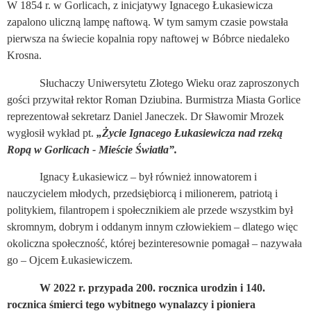
W 1854 r. w Gorlicach, z inicjatywy Ignacego Łukasiewicza
zapalono uliczną lampę naftową. W tym samym czasie powstała
pierwsza na świecie kopalnia ropy naftowej w Bóbrce niedaleko
Krosna.
Słuchaczy Uniwersytetu Złotego Wieku oraz zaproszonych
gości przywitał rektor Roman Dziubina. Burmistrza Miasta Gorlice
reprezentował sekretarz Daniel Janeczek. Dr Sławomir Mrozek
wygłosił wykład pt.
„Życie Ignacego Łukasiewicza nad rzeką
Ropą w Gorlicach - Mieście Światła”.
Ignacy Łukasiewicz – był również innowatorem i
nauczycielem młodych, przedsiębiorcą i milionerem, patriotą i
politykiem, filantropem i społecznikiem ale przede wszystkim był
skromnym, dobrym i oddanym innym człowiekiem – dlatego więc
okoliczna społeczność, której bezinteresownie pomagał – nazywała
go – Ojcem Łukasiewiczem.
W 2022 r. przypada 200. rocznica urodzin i 140.
rocznica śmierci tego wybitnego wynalazcy i pioniera