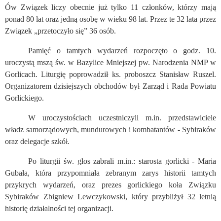
Ów Związek liczy obecnie już tylko 11 członków, którzy mają
ponad 80 lat oraz jedną osobę w wieku 98 lat. Przez te 32 lata przez
Związek „przetoczyło się” 36 osób.
Pamięć o tamtych wydarzeń rozpoczęto o godz. 10.
uroczystą mszą św. w Bazylice Mniejszej pw. Narodzenia NMP w
Gorlicach. Liturgię poprowadził ks. proboszcz Stanisław Ruszel.
Organizatorem dzisiejszych obchodów był Zarząd i Rada Powiatu
Gorlickiego.
W uroczystościach uczestniczyli m.in. przedstawiciele
władz samorządowych, mundurowych i kombatantów - Sybiraków
oraz delegacje szkół.
Po liturgii św. głos zabrali m.in.: starosta gorlicki - Maria
Gubała, która przypomniała zebranym zarys historii tamtych
przykrych wydarzeń, oraz prezes gorlickiego koła Związku
Sybiraków Zbigniew Lewczykowski, który przybliżył 32
letnią
historię działalności tej organizacji.