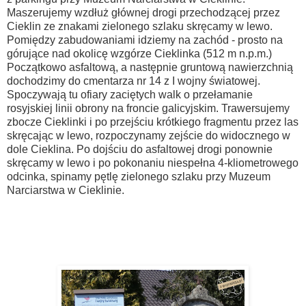
Maszerujemy wzdłuż głównej drogi przechodzącej przez
Cieklin ze znakami zielonego szlaku skręcamy w lewo.
Pomiędzy zabudowaniami idziemy na zachód - prosto na
górujące nad okolicę wzgórze Cieklinka (512 m n.p.m.)
Początkowo asfaltową, a następnie gruntową nawierzchnią
dochodzimy do cmentarza nr 14 z I wojny światowej.
Spoczywają tu ofiary zaciętych walk o przełamanie
rosyjskiej linii obrony na froncie galicyjskim. Trawersujemy
zbocze Cieklinki i po przejściu krótkiego fragmentu przez las
skręcając w lewo, rozpoczynamy zejście do widocznego w
dole Cieklina. Po dojściu do asfaltowej drogi ponownie
skręcamy w lewo i po pokonaniu niespełna 4-kliometrowego
odcinka, spinamy pętlę zielonego szlaku przy Muzeum
Narciarstwa w Cieklinie.