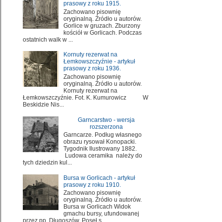
prasowy z roku 1915.
Zachowano pisownię
oryginalną. Źródło u autorów.
Gorlice w gruzach. Zburzony
kościół w Gorlicach. Podczas
ostatnich walk w ...
Kornuty rezerwat na
Łemkowszczyźnie - artykuł
prasowy z roku 1936.
Zachowano pisownię
oryginalną. Źródło u autorów.
Kornuty rezerwat na
Łemkowszczyźnie. Fot. K. Kumurowicz W
Beskidzie Nis...
Garncarstwo - wersja
rozszerzona
Garncarze. Podług własnego
obrazu rysował Konopacki.
Tygodnik Ilustrowany 1882.
Ludowa ceramika należy do
tych dziedzin kul...
Bursa w Gorlicach - artykuł
prasowy z roku 1910.
Zachowano pisownię
oryginalną. Źródło u autorów.
Bursa w Gorlicach Widok
gmachu bursy, ufundowanej
przez pp. Długoszów. Poseł s...