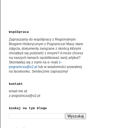
Współpraca
Zapraszamy do współpracy z Regionalnym
Blogiem Historycznym z Pogranicza! Masz stare
zdjęcia, dokumenty związane z okolicą którymi
chciałbyś się podzielić z innymi? A może chcesz
na naszych łamach opublikować swój artykuł?
Skontaktuj się z nami na e–mail
z–
pogranicza@o2.pl
lub w wiadomości prywatnej
na facebooku. Serdecznie zapraszmy!
kontakt
email me at:
z-pogranicza@o2.pl
Szukaj na tym blogu