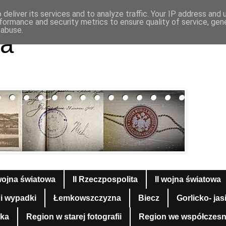
deliver its services and to analyze traffic. Your IP address and
formance and security metrics to ensure quality of service, ge
 abuse.
a
wojna światowa
II Rzeczpospolita
II wojna światowa
 i wypadki
Łemkowszczyzna
Biecz
Gorlicko- jas
yka
Region w starej fotografii
Region we współczesnej