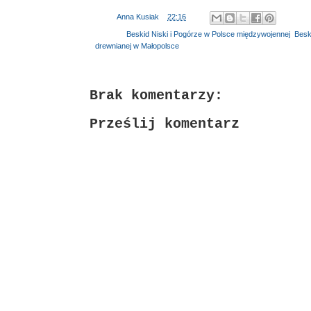
Autor:
Anna Kusiak
o
22:16
Etykiety:
Beskid Niski i Pogórze w Polsce międzywojennej
,
Beski
drewnianej w Małopolsce
Brak komentarzy:
Prześlij komentarz