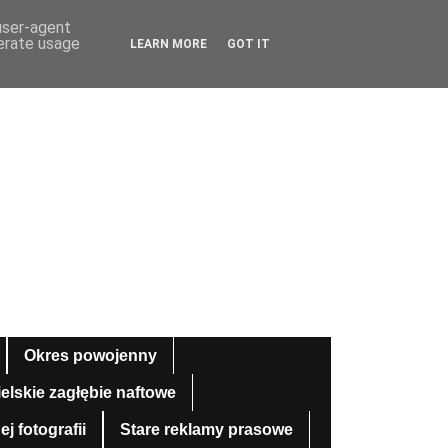
 user-agent
nerate usage
LEARN MORE
GOT IT
Okres powojenny
ielskie zagłębie naftowe
 fotografii
Stare reklamy prasowe