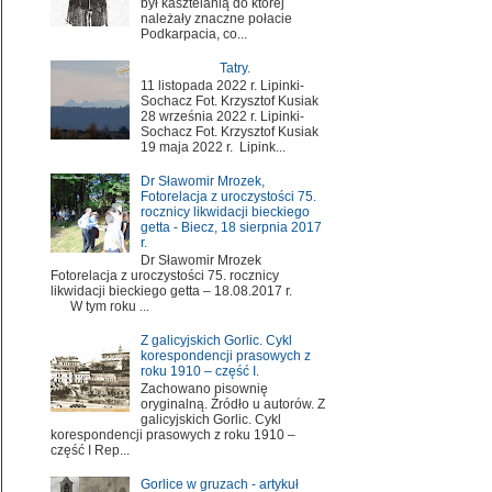
był kasztelanią do której
należały znaczne połacie
Podkarpacia, co...
Tatry.
11 listopada 2022 r. Lipinki-
Sochacz Fot. Krzysztof Kusiak
28 września 2022 r. Lipinki-
Sochacz Fot. Krzysztof Kusiak
19 maja 2022 r. Lipink...
Dr Sławomir Mrozek,
Fotorelacja z uroczystości 75.
rocznicy likwidacji bieckiego
getta - Biecz, 18 sierpnia 2017
r.
Dr Sławomir Mrozek
Fotorelacja z uroczystości 75. rocznicy
likwidacji bieckiego getta – 18.08.2017 r.
W tym roku ...
Z galicyjskich Gorlic. Cykl
korespondencji prasowych z
roku 1910 – część I.
Zachowano pisownię
oryginalną. Źródło u autorów. Z
galicyjskich Gorlic. Cykl
korespondencji prasowych z roku 1910 –
część I Rep...
Gorlice w gruzach - artykuł