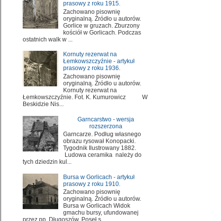
prasowy z roku 1915.
Zachowano pisownię
oryginalną. Źródło u autorów.
Gorlice w gruzach. Zburzony
kościół w Gorlicach. Podczas
ostatnich walk w ...
Kornuty rezerwat na
Łemkowszczyźnie - artykuł
prasowy z roku 1936.
Zachowano pisownię
oryginalną. Źródło u autorów.
Kornuty rezerwat na
Łemkowszczyźnie. Fot. K. Kumurowicz W
Beskidzie Nis...
Garncarstwo - wersja
rozszerzona
Garncarze. Podług własnego
obrazu rysował Konopacki.
Tygodnik Ilustrowany 1882.
Ludowa ceramika należy do
tych dziedzin kul...
Bursa w Gorlicach - artykuł
prasowy z roku 1910.
Zachowano pisownię
oryginalną. Źródło u autorów.
Bursa w Gorlicach Widok
gmachu bursy, ufundowanej
przez pp. Długoszów. Poseł s...