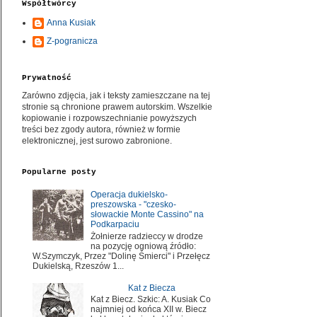
Współtwórcy
Anna Kusiak
Z-pogranicza
Prywatność
Zarówno zdjęcia, jak i teksty zamieszczane na tej
stronie są chronione prawem autorskim. Wszelkie
kopiowanie i rozpowszechnianie powyższych
treści bez zgody autora, również w formie
elektronicznej, jest surowo zabronione.
Popularne posty
Operacja dukielsko-
preszowska - "czesko-
słowackie Monte Cassino" na
Podkarpaciu
Żołnierze radzieccy w drodze
na pozycję ogniową źródło:
W.Szymczyk, Przez "Dolinę Śmierci" i Przełęcz
Dukielską, Rzeszów 1...
Kat z Biecza
Kat z Biecz. Szkic: A. Kusiak Co
najmniej od końca XII w. Biecz