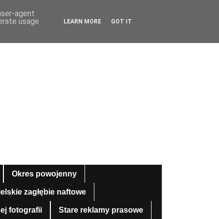
 user-agent
nerate usage
LEARN MORE
GOT IT
Okres powojenny
ielskie zagłębie naftowe
 fotografii
Stare reklamy prasowe