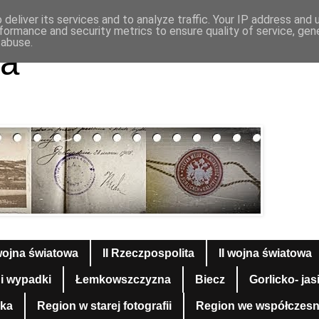
deliver its services and to analyze traffic. Your IP address and
formance and security metrics to ensure quality of service, ge
 abuse.
a
wojna światowa
II Rzeczpospolita
II wojna światowa
 i wypadki
Łemkowszczyzna
Biecz
Gorlicko- jas
yka
Region w starej fotografii
Region we współczesnej