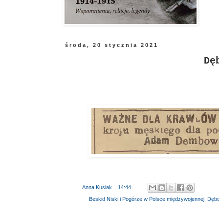
środa, 20 stycznia 2021
Dę
Autor:
Anna Kusiak
o
14:44
Etykiety:
Beskid Niski i Pogórze w Polsce międzywojennej
,
Dębo