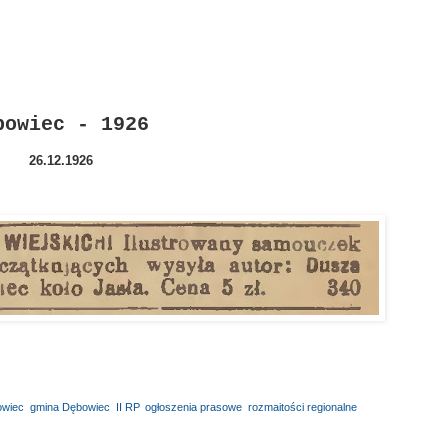
bowiec - 1926
26.12.1926
wiec
,
gmina Dębowiec
,
II RP
,
ogłoszenia prasowe
,
rozmaitości regionalne