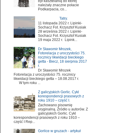
był kasztelanią do której
należały znaczne połacie
Podkarpacia, co...
Tatry.
11 listopada 2022 r. Lipinki-
Sochacz Fot. Krzysztof Kusiak
28 września 2022 r. Lipinki-
Sochacz Fot. Krzysztof Kusiak
19 maja 2022 r. Lipink...
Dr Sławomir Mrozek,
Fotorelacja z uroczystości 75.
rocznicy likwidacji bieckiego
getta - Biecz, 18 sierpnia 2017
r.
Dr Sławomir Mrozek
Fotorelacja z uroczystości 75. rocznicy
likwidacji bieckiego getta – 18.08.2017 r.
W tym roku ...
Z galicyjskich Gorlic. Cykl
korespondencji prasowych z
roku 1910 – część I.
Zachowano pisownię
oryginalną. Źródło u autorów. Z
galicyjskich Gorlic. Cykl
korespondencji prasowych z roku 1910 –
część I Rep...
Gorlice w gruzach - artykuł