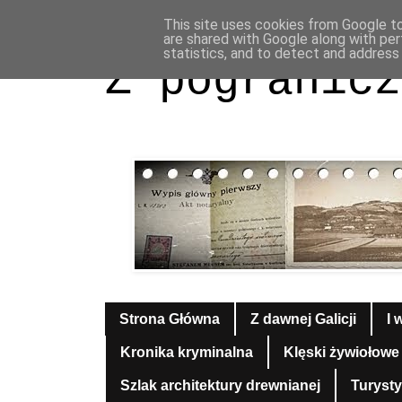
This site uses cookies from Google to 
are shared with Google along with per
statistics, and to detect and address
Z pogranicz
Strona Główna
Z dawnej Galicji
I 
Kronika kryminalna
Klęski żywiołowe
Szlak architektury drewnianej
Turyst