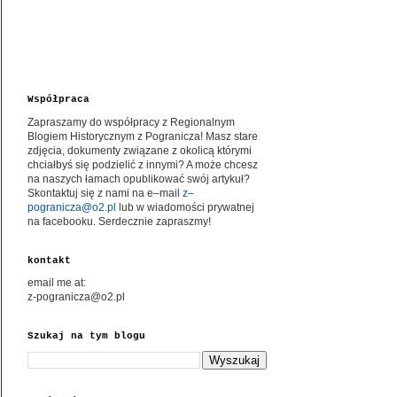
Współpraca
Zapraszamy do współpracy z Regionalnym
Blogiem Historycznym z Pogranicza! Masz stare
zdjęcia, dokumenty związane z okolicą którymi
chciałbyś się podzielić z innymi? A może chcesz
na naszych łamach opublikować swój artykuł?
Skontaktuj się z nami na e–mail
z–
pogranicza@o2.pl
lub w wiadomości prywatnej
na facebooku. Serdecznie zapraszmy!
kontakt
email me at:
z-pogranicza@o2.pl
Szukaj na tym blogu