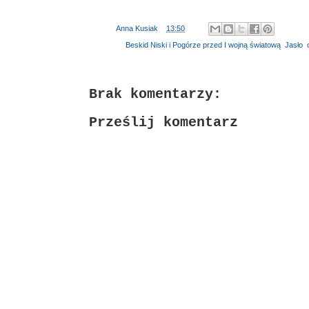
Autor:
Anna Kusiak
o
13:50
Etykiety:
Beskid Niski i Pogórze przed I wojną światową
,
Jasło
,
Brak komentarzy:
Prześlij komentarz