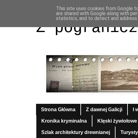
This site uses cookies from Google to 
are shared with Google along with per
statistics, and to detect and address
Z pogranicz
Strona Główna
Z dawnej Galicji
I 
Kronika kryminalna
Klęski żywiołowe
Szlak architektury drewnianej
Turyst