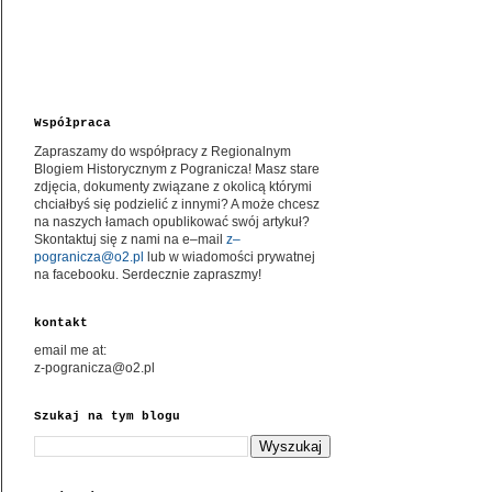
Współpraca
Zapraszamy do współpracy z Regionalnym
Blogiem Historycznym z Pogranicza! Masz stare
zdjęcia, dokumenty związane z okolicą którymi
chciałbyś się podzielić z innymi? A może chcesz
na naszych łamach opublikować swój artykuł?
Skontaktuj się z nami na e–mail
z–
pogranicza@o2.pl
lub w wiadomości prywatnej
na facebooku. Serdecznie zapraszmy!
kontakt
email me at:
z-pogranicza@o2.pl
Szukaj na tym blogu