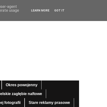
 user-agent
nerate usage
LEARN MORE
GOT IT
Okres powojenny
ielskie zagłębie naftowe
 fotografii
Stare reklamy prasowe