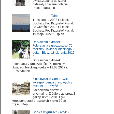
był kasztelanią do której
należały znaczne połacie
Podkarpacia, co...
Tatry.
11 listopada 2022 r. Lipinki-
Sochacz Fot. Krzysztof Kusiak
28 września 2022 r. Lipinki-
Sochacz Fot. Krzysztof Kusiak
19 maja 2022 r. Lipink...
Dr Sławomir Mrozek,
Fotorelacja z uroczystości 75.
rocznicy likwidacji bieckiego
getta - Biecz, 18 sierpnia 2017
r.
Dr Sławomir Mrozek
Fotorelacja z uroczystości 75. rocznicy
likwidacji bieckiego getta – 18.08.2017 r.
W tym roku ...
Z galicyjskich Gorlic. Cykl
korespondencji prasowych z
roku 1910 – część I.
Zachowano pisownię
oryginalną. Źródło u autorów. Z
galicyjskich Gorlic. Cykl
korespondencji prasowych z roku 1910 –
część I Rep...
Gorlice w gruzach - artykuł