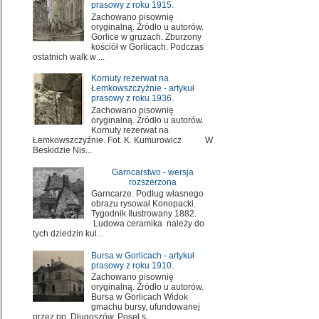
prasowy z roku 1915.
Zachowano pisownię
oryginalną. Źródło u autorów.
Gorlice w gruzach. Zburzony
kościół w Gorlicach. Podczas
ostatnich walk w ...
Kornuty rezerwat na
Łemkowszczyźnie - artykuł
prasowy z roku 1936.
Zachowano pisownię
oryginalną. Źródło u autorów.
Kornuty rezerwat na
Łemkowszczyźnie. Fot. K. Kumurowicz W
Beskidzie Nis...
Garncarstwo - wersja
rozszerzona
Garncarze. Podług własnego
obrazu rysował Konopacki.
Tygodnik Ilustrowany 1882.
Ludowa ceramika należy do
tych dziedzin kul...
Bursa w Gorlicach - artykuł
prasowy z roku 1910.
Zachowano pisownię
oryginalną. Źródło u autorów.
Bursa w Gorlicach Widok
gmachu bursy, ufundowanej
przez pp. Długoszów. Poseł s...