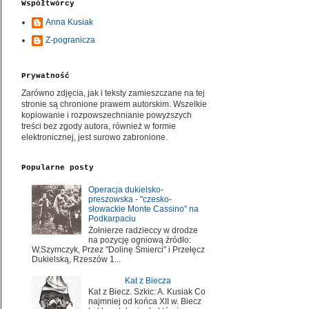
Współtwórcy
Anna Kusiak
Z-pogranicza
Prywatność
Zarówno zdjęcia, jak i teksty zamieszczane na tej
stronie są chronione prawem autorskim. Wszelkie
kopiowanie i rozpowszechnianie powyższych
treści bez zgody autora, również w formie
elektronicznej, jest surowo zabronione.
Popularne posty
Operacja dukielsko-
preszowska - "czesko-
słowackie Monte Cassino" na
Podkarpaciu
Żołnierze radzieccy w drodze
na pozycję ogniową źródło:
W.Szymczyk, Przez "Dolinę Śmierci" i Przełęcz
Dukielską, Rzeszów 1...
Kat z Biecza
Kat z Biecz. Szkic: A. Kusiak Co
najmniej od końca XII w. Biecz