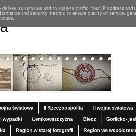
deliver its services and to analyze traffic. Your IP address and
formance and security metrics to ensure quality of service, ge
 abuse.
a
wojna światowa
II Rzeczpospolita
II wojna światowa
 i wypadki
Łemkowszczyzna
Biecz
Gorlicko- jas
yka
Region w starej fotografii
Region we współczesnej