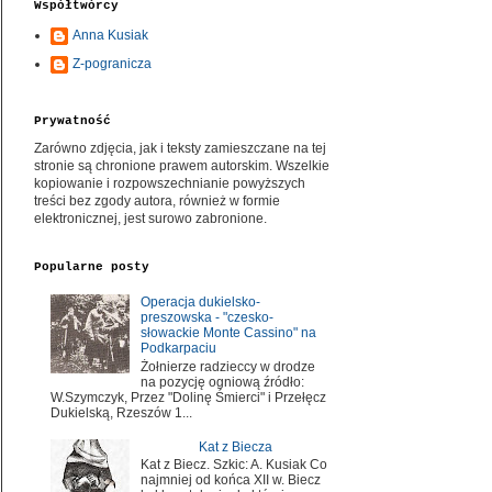
Współtwórcy
Anna Kusiak
Z-pogranicza
Prywatność
Zarówno zdjęcia, jak i teksty zamieszczane na tej
stronie są chronione prawem autorskim. Wszelkie
kopiowanie i rozpowszechnianie powyższych
treści bez zgody autora, również w formie
elektronicznej, jest surowo zabronione.
Popularne posty
Operacja dukielsko-
preszowska - "czesko-
słowackie Monte Cassino" na
Podkarpaciu
Żołnierze radzieccy w drodze
na pozycję ogniową źródło:
W.Szymczyk, Przez "Dolinę Śmierci" i Przełęcz
Dukielską, Rzeszów 1...
Kat z Biecza
Kat z Biecz. Szkic: A. Kusiak Co
najmniej od końca XII w. Biecz