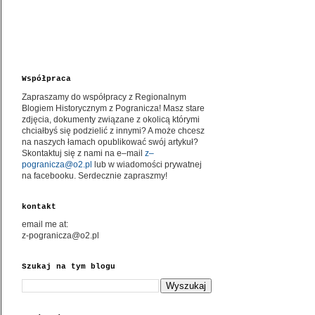
Współpraca
Zapraszamy do współpracy z Regionalnym
Blogiem Historycznym z Pogranicza! Masz stare
zdjęcia, dokumenty związane z okolicą którymi
chciałbyś się podzielić z innymi? A może chcesz
na naszych łamach opublikować swój artykuł?
Skontaktuj się z nami na e–mail
z–
pogranicza@o2.pl
lub w wiadomości prywatnej
na facebooku. Serdecznie zapraszmy!
kontakt
email me at:
z-pogranicza@o2.pl
Szukaj na tym blogu