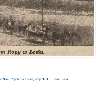
d Niski i Pogórze w w starej fotografii
,
II RP
,
Łosie
,
Ropa