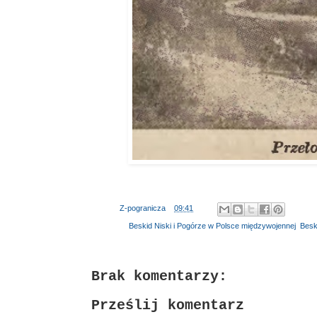
Autor:
Z-pogranicza
o
09:41
Etykiety:
Beskid Niski i Pogórze w Polsce międzywojennej
,
Beski
Brak komentarzy:
Prześlij komentarz