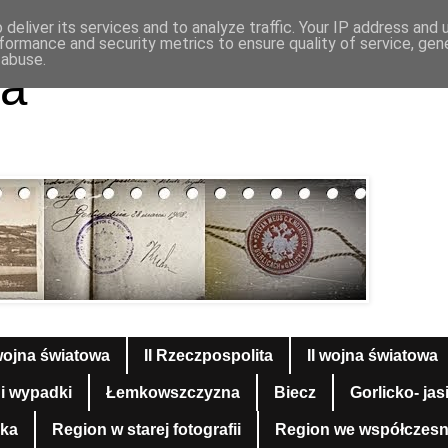
deliver its services and to analyze traffic. Your IP address and
formance and security metrics to ensure quality of service, ge
 abuse.
a
wojna światowa
II Rzeczpospolita
II wojna światowa
 i wypadki
Łemkowszczyzna
Biecz
Gorlicko- jas
yka
Region w starej fotografii
Region we współczesnej