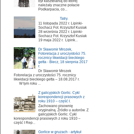
był kasztelanią do której
należały znaczne połacie
Podkarpacia, co...
Tatry.
11 listopada 2022 r. Lipinki-
Sochacz Fot. Krzysztof Kusiak
28 września 2022 r. Lipinki-
Sochacz Fot. Krzysztof Kusiak
19 maja 2022 r. Lipink...
Dr Sławomir Mrozek,
Fotorelacja z uroczystości 75.
rocznicy likwidacji bieckiego
getta - Biecz, 18 sierpnia 2017
r.
Dr Sławomir Mrozek
Fotorelacja z uroczystości 75. rocznicy
likwidacji bieckiego getta – 18.08.2017 r.
W tym roku ...
Z galicyjskich Gorlic. Cykl
korespondencji prasowych z
roku 1910 – część I.
Zachowano pisownię
oryginalną. Źródło u autorów. Z
galicyjskich Gorlic. Cykl
korespondencji prasowych z roku 1910 –
część I Rep...
Gorlice w gruzach - artykuł