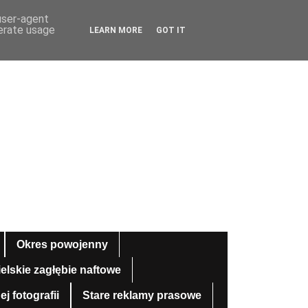
 user-agent
nerate usage
LEARN MORE
GOT IT
Okres powojenny
ielskie zagłębie naftowe
 fotografii
Stare reklamy prasowe