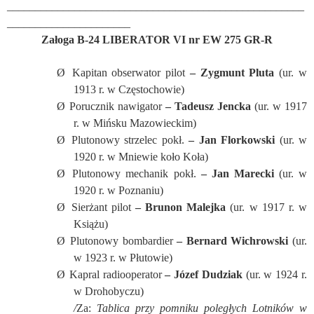
_____________________________________________________
______________________
Załoga B-24 LIBERATOR VI nr EW 275 GR-R
Ø
Kapitan obserwator pilot
– Zygmunt Pluta
(ur. w
1913 r. w Częstochowie)
Ø
Porucznik nawigator
– Tadeusz Jencka
(ur. w 1917
r. w Mińsku Mazowieckim)
Ø
Plutonowy strzelec pokł.
– Jan Florkowski
(ur. w
1920 r. w Mniewie koło Koła)
Ø
Plutonowy mechanik pokł.
– Jan Marecki
(ur. w
1920 r. w Poznaniu)
Ø
Sierżant pilot
– Brunon Malejka
(ur. w 1917 r. w
Książu)
Ø
Plutonowy bombardier
– Bernard Wichrowski
(ur.
w 1923 r. w Płutowie)
Ø
Kapral radiooperator
– Józef Dudziak
(ur. w 1924 r.
w Drohobyczu)
/
Za:
Tablica przy pomniku poległych Lotników w