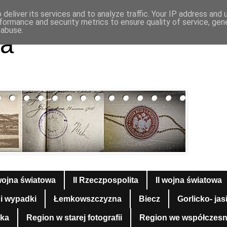
deliver its services and to analyze traffic. Your IP address and
formance and security metrics to ensure quality of service, ge
 abuse.
a
wojna światowa
II Rzeczpospolita
II wojna światowa
 i wypadki
Łemkowszczyzna
Biecz
Gorlicko- jas
yka
Region w starej fotografii
Region we współczesnej