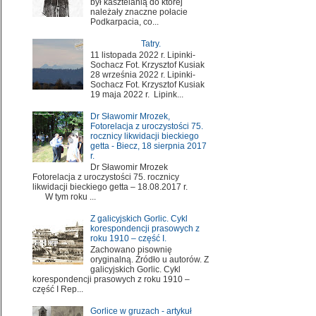
był kasztelanią do której
należały znaczne połacie
Podkarpacia, co...
Tatry.
11 listopada 2022 r. Lipinki-
Sochacz Fot. Krzysztof Kusiak
28 września 2022 r. Lipinki-
Sochacz Fot. Krzysztof Kusiak
19 maja 2022 r. Lipink...
Dr Sławomir Mrozek,
Fotorelacja z uroczystości 75.
rocznicy likwidacji bieckiego
getta - Biecz, 18 sierpnia 2017
r.
Dr Sławomir Mrozek
Fotorelacja z uroczystości 75. rocznicy
likwidacji bieckiego getta – 18.08.2017 r.
W tym roku ...
Z galicyjskich Gorlic. Cykl
korespondencji prasowych z
roku 1910 – część I.
Zachowano pisownię
oryginalną. Źródło u autorów. Z
galicyjskich Gorlic. Cykl
korespondencji prasowych z roku 1910 –
część I Rep...
Gorlice w gruzach - artykuł