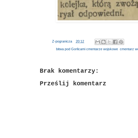
Autor:
Z-pogranicza
o
20:12
Etykiety:
bitwa pod Gorlicami cmentarze wojskowe
,
cmentarz wo
Brak komentarzy:
Prześlij komentarz