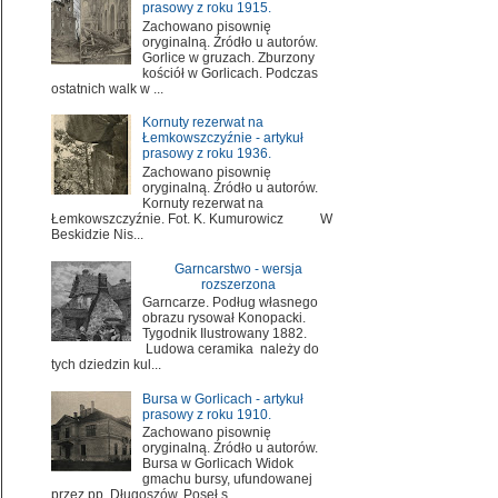
prasowy z roku 1915.
Zachowano pisownię
oryginalną. Źródło u autorów.
Gorlice w gruzach. Zburzony
kościół w Gorlicach. Podczas
ostatnich walk w ...
Kornuty rezerwat na
Łemkowszczyźnie - artykuł
prasowy z roku 1936.
Zachowano pisownię
oryginalną. Źródło u autorów.
Kornuty rezerwat na
Łemkowszczyźnie. Fot. K. Kumurowicz W
Beskidzie Nis...
Garncarstwo - wersja
rozszerzona
Garncarze. Podług własnego
obrazu rysował Konopacki.
Tygodnik Ilustrowany 1882.
Ludowa ceramika należy do
tych dziedzin kul...
Bursa w Gorlicach - artykuł
prasowy z roku 1910.
Zachowano pisownię
oryginalną. Źródło u autorów.
Bursa w Gorlicach Widok
gmachu bursy, ufundowanej
przez pp. Długoszów. Poseł s...