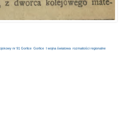
jskowy nr 91 Gorlice
,
Gorlice
,
I wojna światowa
,
rozmaitości regionalne