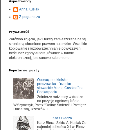
Współtwórcy
Anna Kusiak
Z-pogranicza
Prywatność
Zarówno zdjęcia, jak i teksty zamieszczane na tej
stronie są chronione prawem autorskim. Wszelkie
kopiowanie i rozpowszechnianie powyższych
treści bez zgody autora, również w formie
elektronicznej, jest surowo zabronione.
Popularne posty
Operacja dukielsko-
preszowska - "czesko-
słowackie Monte Cassino" na
Podkarpaciu
Żołnierze radzieccy w drodze
na pozycję ogniową źródło:
W.Szymczyk, Przez "Dolinę Śmierci" i Przełęcz
Dukielską, Rzeszów 1...
Kat z Biecza
Kat z Biecz. Szkic: A. Kusiak Co
najmniej od końca XII w. Biecz