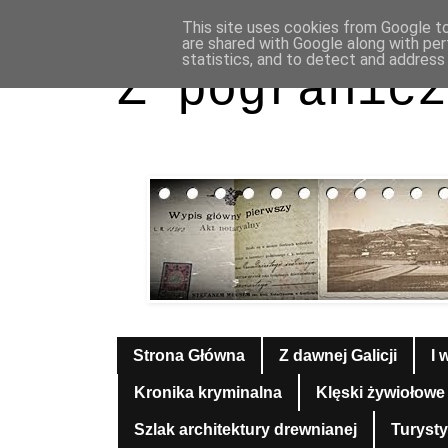
This site uses cookies from Google to 
are shared with Google along with per
statistics, and to detect and address
Z pogranicz
Strona Główna
Z dawnej Galicji
I 
Kronika kryminalna
Klęski żywiołowe
Szlak architektury drewnianej
Turyst