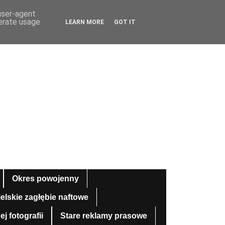
 user-agent
nerate usage
LEARN MORE
GOT IT
Okres powojenny
ielskie zagłębie naftowe
 fotografii
Stare reklamy prasowe