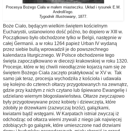
Procesya Bożego Ciała w małem miasteczku. Układ i rysunek E.M.
Androlli'ego.
Tygodnik Illustrowany
, 1877.
Boże Ciało, będącym wielkim świętem kościelnym
Eucharystii, ustanowiono dość późno, bo dopiero w XIII w.
Początkowo było obchodzone tylko w Belgii, następnie w
całej Germanii. a w roku 1264 papież Urban IV wydaną
przez siebie bullą wprowadził je do powszechnego
kalendarza liturgicznego. W Polsce obchodzenie tego
święta zapoczątkowano w diecezji krakowskiej w roku 1320.
Procesje, które w tej chwili nieodłącznie kojarzą nam się ze
świętem Bożego Ciała zaczęto praktykować w XV w. Tak
samo jak teraz, procesja wychodziła z kościoła i udawała
się kolejno do czterech ołtarzy przygotowanych na zewnątrz,
gdzie przy każdym z nich czytano lub śpiewano Ewangelię i
udzielano wiernym błogosławieństwa. Ołtarze zwyczajowo
były przygotowywane przez kobiety i dziewczęta, które
zdobiły je drzewkami (zazwyczaj brzóz), gałązkami,
kwiatami bądź wstęgami. W Karpatach istniał zwyczaj iż
odchodząc od ołtarza wierni zrywali z niego jak najwięcej
zdobiących go gałązek, które umieszczone nad drzwiami