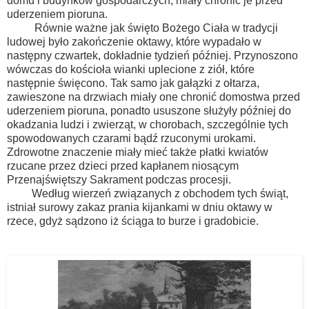
domu i budynków gospodarczych, miały chronić je przed
uderzeniem pioruna.
Równie ważne jak święto Bożego Ciała w tradycji
ludowej było zakończenie oktawy, które wypadało w
następny czwartek, dokładnie tydzień później. Przynoszono
wówczas do kościoła wianki uplecione z ziół, które
następnie święcono. Tak samo jak gałązki z ołtarza,
zawieszone na drzwiach miały one chronić domostwa przed
uderzeniem pioruna, ponadto ususzone służyły później do
okadzania ludzi i zwierząt, w chorobach, szczególnie tych
spowodowanych czarami bądź rzuconymi urokami.
Zdrowotne znaczenie miały mieć także płatki kwiatów
rzucane przez dzieci przed kapłanem niosącym
Przenajświętszy Sakrament podczas procesji.
Według wierzeń związanych z obchodem tych świąt,
istniał surowy zakaz prania kijankami w dniu oktawy w
rzece, gdyż sądzono iż ściąga to burze i gradobicie.