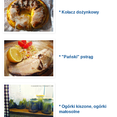
* Kołacz dożynkowy
* "Pański" pstrąg
* Ogórki kiszone, ogórki
małosoln
e