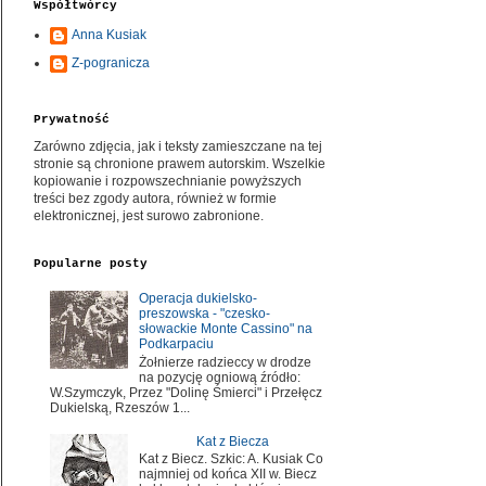
Współtwórcy
Anna Kusiak
Z-pogranicza
Prywatność
Zarówno zdjęcia, jak i teksty zamieszczane na tej
stronie są chronione prawem autorskim. Wszelkie
kopiowanie i rozpowszechnianie powyższych
treści bez zgody autora, również w formie
elektronicznej, jest surowo zabronione.
Popularne posty
Operacja dukielsko-
preszowska - "czesko-
słowackie Monte Cassino" na
Podkarpaciu
Żołnierze radzieccy w drodze
na pozycję ogniową źródło:
W.Szymczyk, Przez "Dolinę Śmierci" i Przełęcz
Dukielską, Rzeszów 1...
Kat z Biecza
Kat z Biecz. Szkic: A. Kusiak Co
najmniej od końca XII w. Biecz