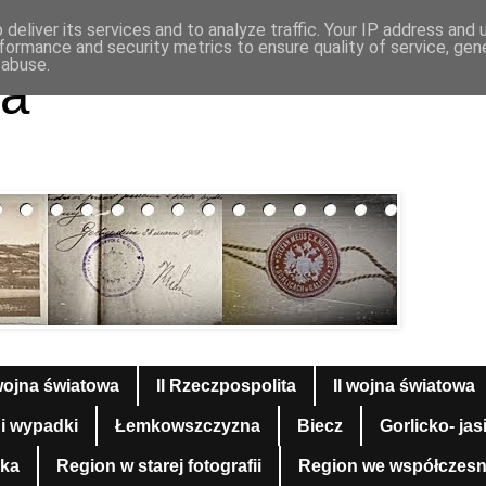
deliver its services and to analyze traffic. Your IP address and
formance and security metrics to ensure quality of service, ge
 abuse.
a
wojna światowa
II Rzeczpospolita
II wojna światowa
 i wypadki
Łemkowszczyzna
Biecz
Gorlicko- jas
yka
Region w starej fotografii
Region we współczesnej