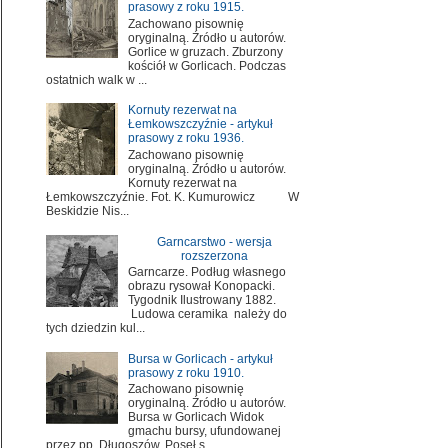
prasowy z roku 1915.
Zachowano pisownię
oryginalną. Źródło u autorów.
Gorlice w gruzach. Zburzony
kościół w Gorlicach. Podczas
ostatnich walk w ...
Kornuty rezerwat na
Łemkowszczyźnie - artykuł
prasowy z roku 1936.
Zachowano pisownię
oryginalną. Źródło u autorów.
Kornuty rezerwat na
Łemkowszczyźnie. Fot. K. Kumurowicz W
Beskidzie Nis...
Garncarstwo - wersja
rozszerzona
Garncarze. Podług własnego
obrazu rysował Konopacki.
Tygodnik Ilustrowany 1882.
Ludowa ceramika należy do
tych dziedzin kul...
Bursa w Gorlicach - artykuł
prasowy z roku 1910.
Zachowano pisownię
oryginalną. Źródło u autorów.
Bursa w Gorlicach Widok
gmachu bursy, ufundowanej
przez pp. Długoszów. Poseł s...