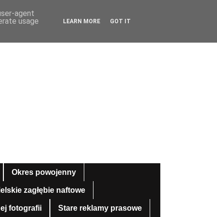
 user-agent
nerate usage
LEARN MORE
GOT IT
Okres powojenny
ielskie zagłębie naftowe
 fotografii
Stare reklamy prasowe