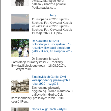
był kasztelanią do której
należały znaczne połacie
Podkarpacia, co...
Tatry.
11 listopada 2022 r. Lipinki-
Sochacz Fot. Krzysztof Kusiak
28 września 2022 r. Lipinki-
Sochacz Fot. Krzysztof Kusiak
19 maja 2022 r. Lipink...
Dr Sławomir Mrozek,
Fotorelacja z uroczystości 75.
rocznicy likwidacji bieckiego
getta - Biecz, 18 sierpnia 2017
r.
Dr Sławomir Mrozek
Fotorelacja z uroczystości 75. rocznicy
likwidacji bieckiego getta – 18.08.2017 r.
W tym roku ...
Z galicyjskich Gorlic. Cykl
korespondencji prasowych z
roku 1910 – część I.
Zachowano pisownię
oryginalną. Źródło u autorów. Z
galicyjskich Gorlic. Cykl
korespondencji prasowych z roku 1910 –
część I Rep...
Gorlice w gruzach - artykuł